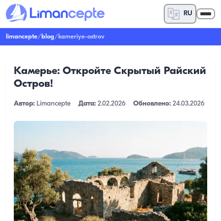
RU
limancepte
/
blog
/
kameriye-ostrov
Камерье: Откройте Скрытый Райский
Остров!
Автор:
Limancepte
Дата:
2.02.2026
Обновлено:
24.03.2026