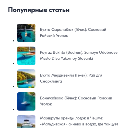
Популярные статьи
Бухта Сыралыбюк (Гёчек): Сосновый
Райский Уголок
Poyraz Bukhta (Bodrum): Samoye Udobnoye
Mesto Dlya Yakornoy Stoyanki
Бухта Мердивенли (Гечек): Рай для
Снорклинга
Бойнузбюкю (Гёчек): Сосновый Райский
Уголок
Маршруты аренды лодок в Чешме:
«Мальдивская» синева в водах, где танцует