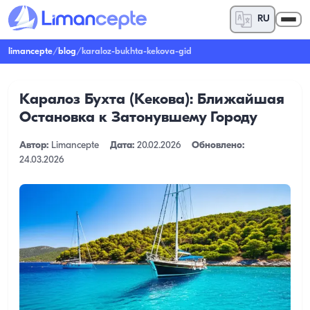
RU
limancepte
/
blog
/
karaloz-bukhta-kekova-gid
Каралоз Бухта (Кекова): Ближайшая
Остановка к Затонувшему Городу
Автор:
Limancepte
Дата:
20.02.2026
Обновлено:
24.03.2026