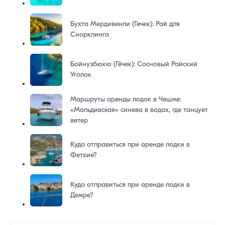
Бухта Мердивенли (Гечек): Рай для
Снорклинга
Бойнузбюкю (Гёчек): Сосновый Райский
Уголок
Маршруты аренды лодок в Чешме:
«Мальдивская» синева в водах, где танцует
ветер
Куда отправиться при аренде лодки в
Фетхие?
Куда отправиться при аренде лодки в
Демре?