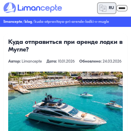
RU
limancepte
/
blog
/
kuda-otpravitsya-pri-arende-lodki-v-mugle
Куда отправиться при аренде лодки в
Мугле?
Автор:
Limancepte
Дата:
10.01.2026
Обновлено:
24.03.2026