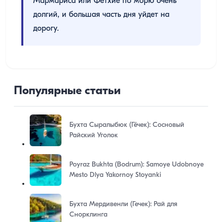
Мармариса или Фетхие по морю очень
долгий, и большая часть дня уйдет на
дорогу.
Популярные статьи
Бухта Сыралыбюк (Гёчек): Сосновый
Райский Уголок
Poyraz Bukhta (Bodrum): Samoye Udobnoye
Mesto Dlya Yakornoy Stoyanki
Бухта Мердивенли (Гечек): Рай для
Снорклинга