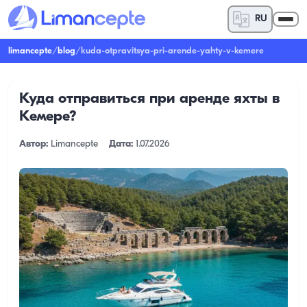
RU
limancepte
/
blog
/
kuda-otpravitsya-pri-arende-yahty-v-kemere
Куда отправиться при аренде яхты в
Кемере?
Автор:
Limancepte
Дата:
1.07.2026