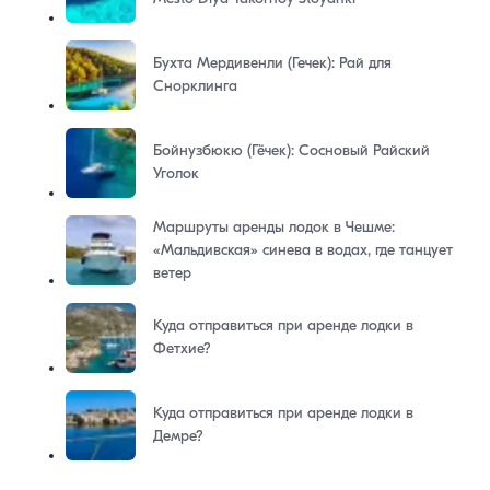
Бухта Мердивенли (Гечек): Рай для
Снорклинга
Бойнузбюкю (Гёчек): Сосновый Райский
Уголок
Маршруты аренды лодок в Чешме:
«Мальдивская» синева в водах, где танцует
ветер
Куда отправиться при аренде лодки в
Фетхие?
Куда отправиться при аренде лодки в
Демре?