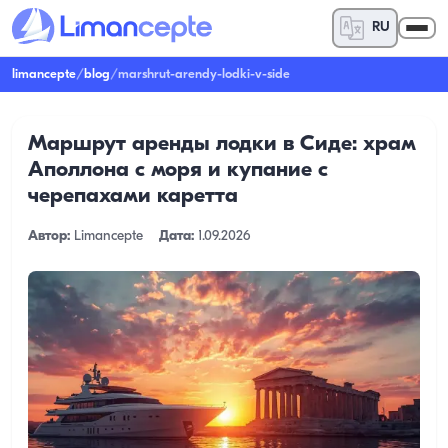
RU
limancepte
/
blog
/
marshrut-arendy-lodki-v-side
Маршрут аренды лодки в Сиде: храм
Аполлона с моря и купание с
черепахами каретта
Автор:
Limancepte
Дата:
1.09.2026