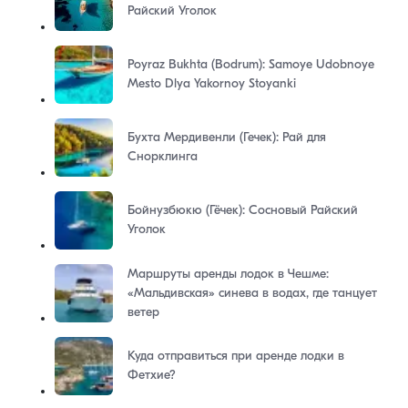
Райский Уголок
Poyraz Bukhta (Bodrum): Samoye Udobnoye
Mesto Dlya Yakornoy Stoyanki
Бухта Мердивенли (Гечек): Рай для
Снорклинга
Бойнузбюкю (Гёчек): Сосновый Райский
Уголок
Маршруты аренды лодок в Чешме:
«Мальдивская» синева в водах, где танцует
ветер
Куда отправиться при аренде лодки в
Фетхие?