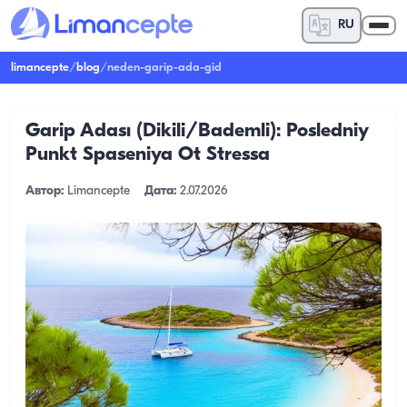
RU
limancepte
/
blog
/
neden-garip-ada-gid
Garip Adası (Dikili/Bademli): Posledniy
Punkt Spaseniya Ot Stressa
Автор:
Limancepte
Дата:
2.07.2026