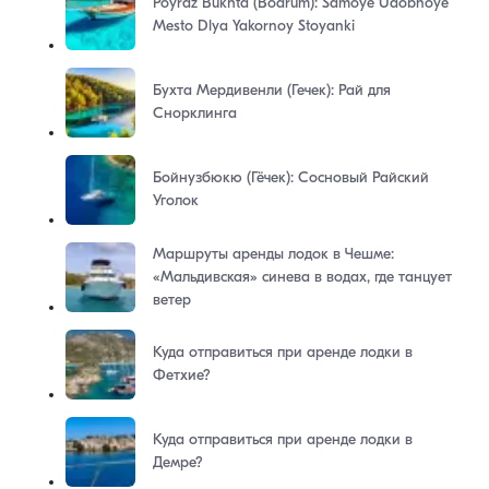
Poyraz Bukhta (Bodrum): Samoye Udobnoye
Mesto Dlya Yakornoy Stoyanki
Бухта Мердивенли (Гечек): Рай для
Снорклинга
Бойнузбюкю (Гёчек): Сосновый Райский
Уголок
Маршруты аренды лодок в Чешме:
«Мальдивская» синева в водах, где танцует
ветер
Куда отправиться при аренде лодки в
Фетхие?
Куда отправиться при аренде лодки в
Демре?