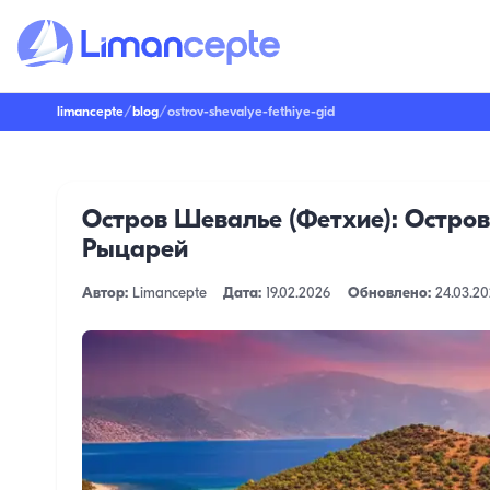
limancepte
/
blog
/
ostrov-shevalye-fethiye-gid
Остров Шевалье (Фетхие): Остро
Рыцарей
Автор:
Limancepte
Дата:
19.02.2026
Обновлено:
24.03.2