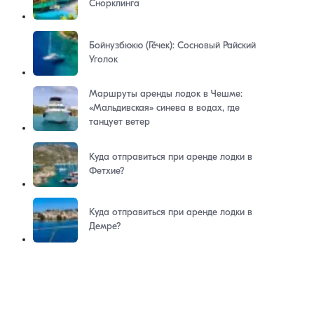
Снорклинга
Бойнузбюкю (Гёчек): Сосновый Райский
Уголок
Маршруты аренды лодок в Чешме:
«Мальдивская» синева в водах, где
танцует ветер
Куда отправиться при аренде лодки в
Фетхие?
Куда отправиться при аренде лодки в
Демре?