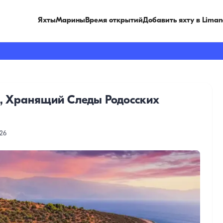
Яхты
Марины
Время открытий
Добавить яхту в Liman
в, Хранящий Следы Родосских
026