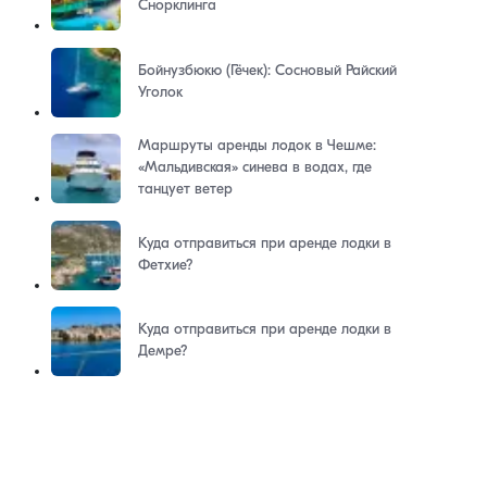
Снорклинга
Бойнузбюкю (Гёчек): Сосновый Райский
Уголок
Маршруты аренды лодок в Чешме:
«Мальдивская» синева в водах, где
танцует ветер
Куда отправиться при аренде лодки в
Фетхие?
Куда отправиться при аренде лодки в
Демре?