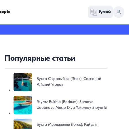
cepte
Русский
Популярные статьи
Бухта Сыралыбюк (Гёчек): Сосновый
Райский Уголок
Poyraz Bukhta (Bodrum): Samoye
Udobnoye Mesto Dlya Yakornoy Stoyanki
Бухта Мердивенли (Гечек): Рай для