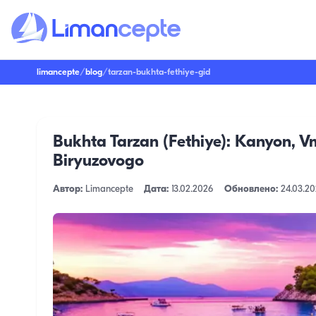
limancepte
/
blog
/
tarzan-bukhta-fethiye-gid
Bukhta Tarzan (Fethiye): Kanyon, V
Biryuzovogo
Автор:
Limancepte
Дата:
13.02.2026
Обновлено:
24.03.2