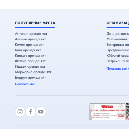
ПОПУЛЯРНЫЕ МЕСТА
ОРГАНИЗАЦ
Анталья аренда яхт
День рождени
Аланья аренда яхт
Мальчишник 
Кемер аренда яхт
Вечеринка на
Каш аренда яхт
Предложение 
Калкан аренда яхт
Юбилей свадь
Фетхие аренда яхт
Встреча на л
Гёджек аренда яхт
Показать все
Мармарис аренда яхт
Бодрум аренда яхт
Чешме аренда яхт
Показать все
+
Кушадасы аренда яхт
Стамбул аренда яхт
Бебек аренда яхт
Эминёню аренда яхт