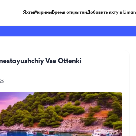
Яхты
Марины
Время открытий
Добавить яхту в Liman
mestayushchiy Vse Ottenki
026