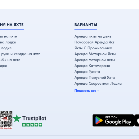
ИЯ НА ЯХТЕ
ВАРИАНТЫ
я на яхте
Аренда яхты на день
на лодке
Почасовая Аренда Яхт
 лодке
Яхты С Проживанием
руки и сердца на яхте
Аренда Моторной Яхты
бы на яхте
Аренда моторной яхты
одке
Аренда Катамарана
Аренда Гулета
+
Аренда Парусной Яхты
Аренда Скоростная Лодка
Показать все
+