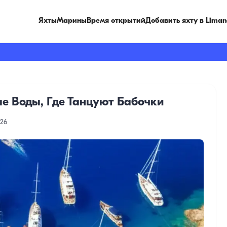
Яхты
Марины
Время открытий
Добавить яхту в Liman
е Воды, Где Танцуют Бабочки
026