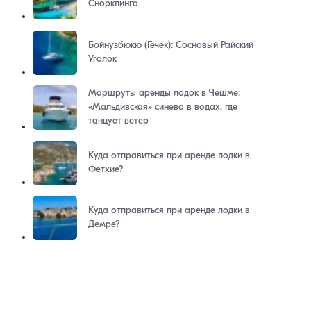
Снорклинга
Бойнузбюкю (Гёчек): Сосновый Райский
Уголок
Маршруты аренды лодок в Чешме:
«Мальдивская» синева в водах, где
танцует ветер
Куда отправиться при аренде лодки в
Фетхие?
Куда отправиться при аренде лодки в
Демре?