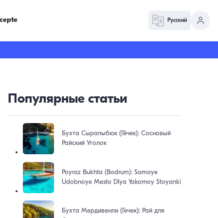
cepte
Русский
Популярные статьи
Бухта Сыралыбюк (Гёчек): Сосновый
Райский Уголок
Poyraz Bukhta (Bodrum): Samoye
Udobnoye Mesto Dlya Yakornoy Stoyanki
Бухта Мердивенли (Гечек): Рай для