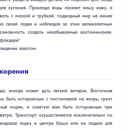
жете увидеть каждую деталь на морском дне, когда
для купания. Прохлада воды ласкает вашу кожу, а
авать с маской и трубкой; подводный мир не менее
 на своей лодке и наблюдая за этим великолепным
озможность создать незабываемые воспоминания.
Уфакдере!
лаждение закатом.
якорения
а, иногда может дуть легкий ветерок. Восточная
о быть осторожным с постановкой на якорь; грунт
тный моряк, я советую вам быть осторожным при
ветра. Транспорт осуществляется исключительно по
рендовав лодку в центре Каша или на лодках для