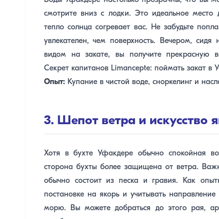
Воды Уфакдере настолько прозрачны, что вы мо
смотрите вниз с лодки. Это идеальное место 
тепло солнца согревает вас. Не забудьте попл
увлекателен, чем поверхность. Вечером, сидя
видом на закате, вы получите прекрасную в
Секрет капитанов Limancepte: поймать закат в 
Опыт:
Купание в чистой воде, сноркелинг и нас
3. Шепот ветра и искусство 
Хотя в бухте Уфакдере обычно спокойная вод
сторона бухты более защищена от ветра. Важн
обычно состоит из песка и гравия. Как опы
постановке на якорь и учитывать направление 
морю. Вы можете добраться до этого рая, а