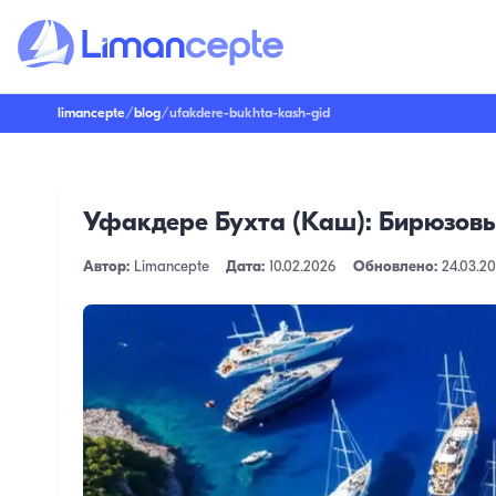
limancepte
/
blog
/
ufakdere-bukhta-kash-gid
Уфакдере Бухта (Каш): Бирюзовы
Автор:
Limancepte
Дата:
10.02.2026
Обновлено:
24.03.2