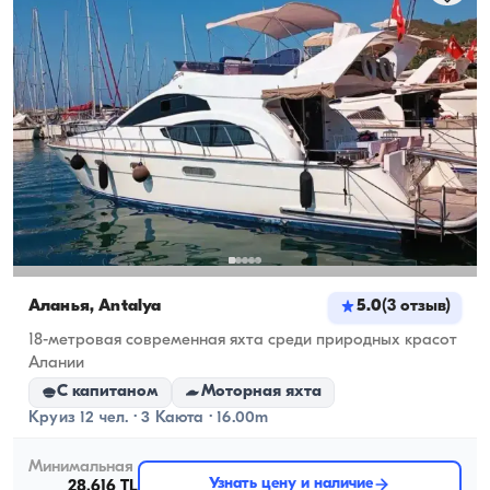
Аланья, Antalya
5.0
(
3
отзыв
)
18-метровая современная яхта среди природных красот
Алании
С капитаном
Моторная яхта
Круиз 12 чел. · 3 Каюта · 16.00m
Минимальная
Узнать цену и наличие
28.616 TL