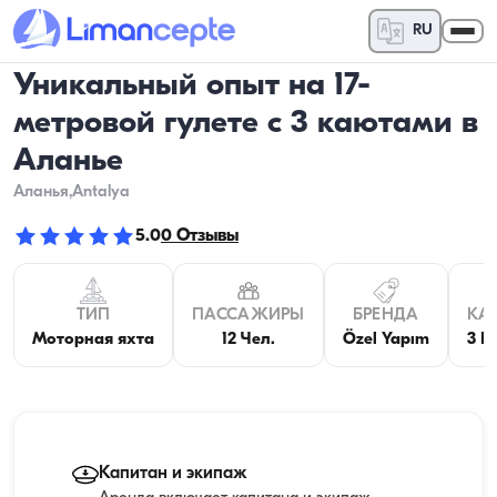
RU
Уникальный опыт на 17-
метровой гулете с 3 каютами в
Аланье
Аланья
,Antalya
5.0
0
Отзывы
ТИП
ПАССАЖИРЫ
БРЕНДА
КА
Моторная яхта
12 Чел.
Özel Yapım
3 К
Капитан и экипаж