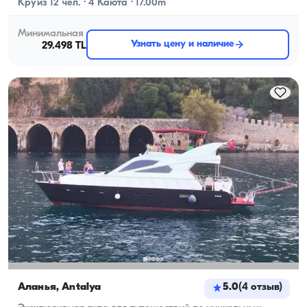
Круиз 12 чел. · 4 Каюта · 17.00m
Минимальная
Узнать цену и наличие
29.498 TL
Аланья, Antalya
5.0
(
4
отзыв
)