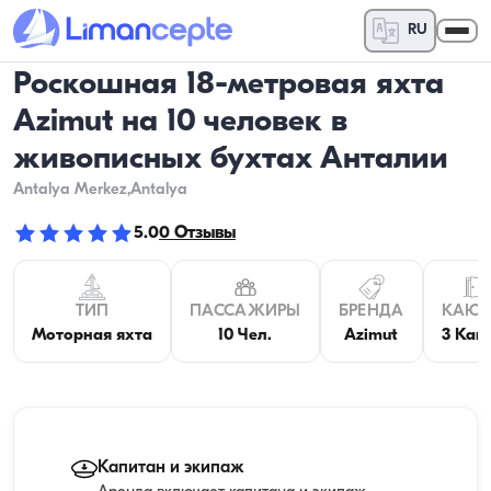
RU
Роскошная 18-метровая яхта
Azimut на 10 человек в
живописных бухтах Анталии
Antalya Merkez
,Antalya
5.0
0
Отзывы
ТИП
ПАССАЖИРЫ
БРЕНДА
КАЮ
Моторная яхта
10 Чел.
Azimut
3 Каю
Капитан и экипаж