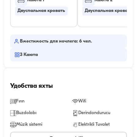
Каюта 1
Каюта 2
Двуспальная кровать
Двуспальная кровать
Вместимость для ночлега: 6 чел.
3
Каюта
Удобства яхты
Fırın
Wifi
Buzdolabı
Derindondurucu
Müzik sistemi
Elektrikli Tuvalet