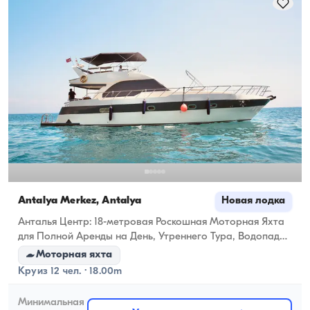
ходовую вместимость.
Antalya Merkez, Antalya
Новая лодка
Анталья Центр: 18-метровая Роскошная Моторная Яхта
для Полной Аренды на День, Утреннего Тура, Водопада
Дюден, Заката и Особых Празднований (Годовщина,
Моторная яхта
День Рождения, Девичник, Предложение)
Круиз 12 чел. · 18.00m
Минимальная