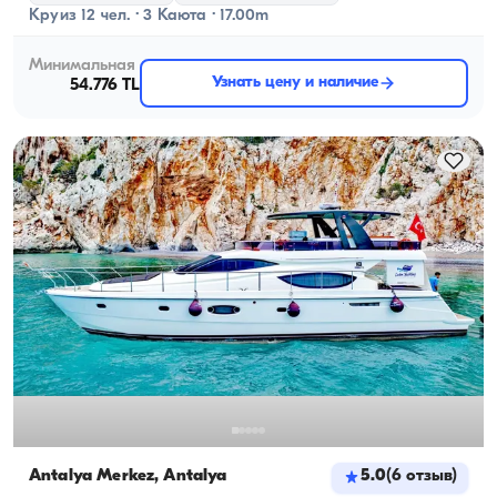
Круиз 12 чел. · 3 Каюта · 17.00m
Минимальная
Узнать цену и наличие
54.776 TL
Antalya Merkez, Antalya
5.0
(
6
отзыв
)