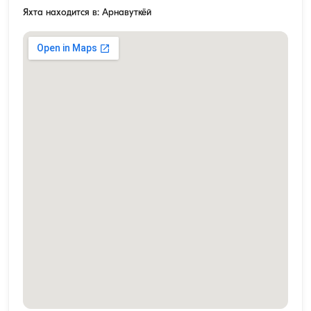
Яхта находится в: Арнавуткёй