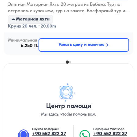
Элитная Моторная Яхта 20 метров из Бебека: Тур по
островам с купанием, тур на закате, Босфорский тур и
частные мероприятия!
Моторная яхта
Круиз 20 чел. · 20.00m
Минимальная
Узнать цену и наличие
6.250 TL
Центр помощи
Мы здесь, чтобы помочь вам.
Служба поддержки
Поддержка WhatsApp
+90 552 822 37
+90 552 822 37