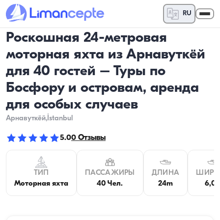
RU
Роскошная 24-метровая
моторная яхта из Арнавуткёй
для 40 гостей – Туры по
Босфору и островам, аренда
для особых случаев
Арнавуткёй
,İstanbul
5.0
0
Отзывы
ТИП
ПАССАЖИРЫ
ДЛИНА
ШИРИ
Моторная яхта
40 Чел.
24m
6,0