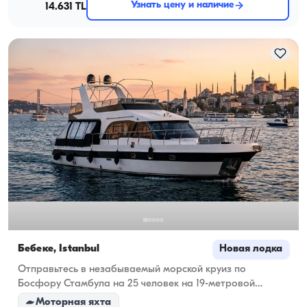
Узнать цену и наличие
14.631 TL
Бебеке, İstanbul
Новая лодка
Отправьтесь в незабываемый морской круиз по
Босфору Стамбула на 25 человек на 19-метровой
роскошной яхте, отправляющейся из Бебека!
Моторная яхта