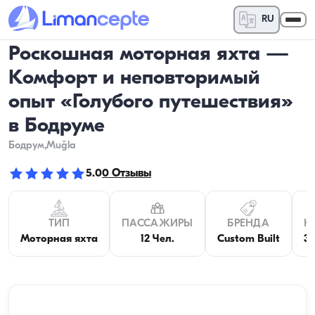
RU
Роскошная моторная яхта —
Комфорт и неповторимый
опыт «Голубого путешествия»
в Бодруме
Бодрум
,Muğla
5.0
0
Отзывы
ТИП
ПАССАЖИРЫ
БРЕНДА
К
Моторная яхта
12 Чел.
Custom Built
3