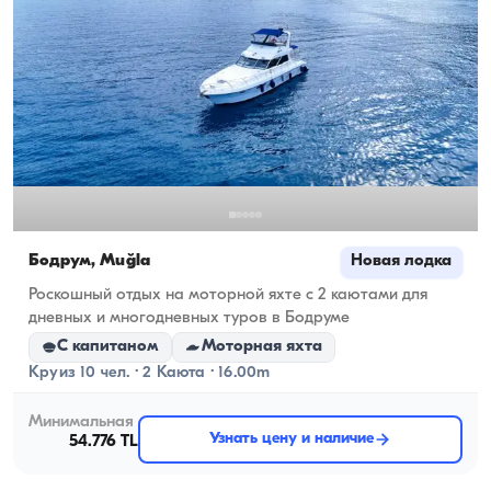
Бодрум, Muğla
Новая лодка
Роскошный отдых на моторной яхте с 2 каютами для
дневных и многодневных туров в Бодруме
С капитаном
Моторная яхта
Круиз 10 чел. · 2 Каюта · 16.00m
Минимальная
Узнать цену и наличие
54.776 TL