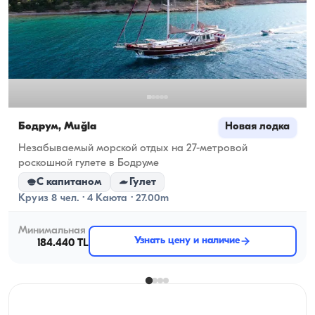
Бодрум, Muğla
Новая лодка
Незабываемый морской отдых на 27-метровой
роскошной гулете в Бодруме
С капитаном
Гулет
Круиз 8 чел. · 4 Каюта · 27.00m
Минимальная
Узнать цену и наличие
184.440 TL