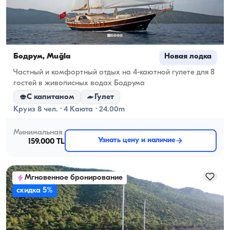
Бодрум, Muğla
Новая лодка
Частный и комфортный отдых на 4-каютной гулете для 8
гостей в живописных водах Бодрума
С капитаном
Гулет
Круиз 8 чел. · 4 Каюта · 24.00m
Минимальная
Узнать цену и наличие
159.000 TL
Мгновенное бронирование
скидка 5%