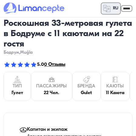
RU
Роскошная 33-метровая гулета
в Бодруме с 11 каютами на 22
гостя
Бодрум
,Muğla
5.0
0
Отзывы
ТИП
ПАССАЖИРЫ
БРЕНДА
КАЮТЫ
Гулет
22 Чел.
Gulet
11 Каюта
Капитан и экипаж