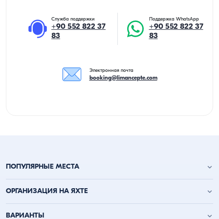
Служба поддержки
Поддержка WhatsApp
+90 552 822 37
+90 552 822 37
83
83
Электронная почта
booking@limancepte.com
ПОПУЛЯРНЫЕ МЕСТА
Анталья аренда яхт
ОРГАНИЗАЦИЯ НА ЯХТЕ
Аланья аренда яхт
Кемер аренда яхт
День рождения на яхте
ВАРИАНТЫ
Каш аренда яхт