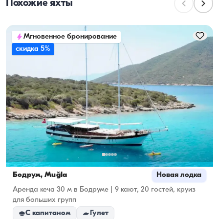
Похожие яхты
пассажиров во время дневных прогулок. При 
планировании ночёвок учитывайте вместимость 
для проживания, а при дневной аренде — 
Мгновенное бронирование
ходовую вместимость.
скидка 5%
Бодрум, Muğla
Новая лодка
Аренда кеча 30 м в Бодруме | 9 кают, 20 гостей, круиз
для больших групп
С капитаном
Гулет