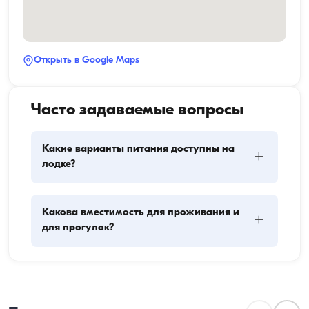
Открыть в Google Maps
Часто задаваемые вопросы
Какие варианты питания доступны на
+
лодке?
Планирование питания на лодке включает два 
Какова вместимость для проживания и
+
основных компонента: закупку провизии и 
для прогулок?
приготовление пищи. Гости могут сами заняться 
покупками или поручить эту задачу команде. 
Приготовлением пищи занимается экипаж.
Вместимость для проживания означает, сколько 
человек лодка может разместить с ночёвкой, а 
ходовая вместимость — максимальное число 