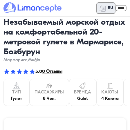
RU
Незабываемый морской отдых
на комфортабельной 20-
метровой гулете в Мармарисе,
Бозбурун
Мармарисе
,Muğla
5.0
0
Отзывы
ТИП
ПАССАЖИРЫ
БРЕНДА
КАЮТЫ
Гулет
8 Чел.
Gulet
4 Каюта