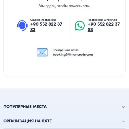
Мы здесь, чтобы помочь вам.
Служба поддержки
Поддержка WhatsApp
+90 552 822 37
+90 552 822 37
83
83
Электронная почта
booking@limancepte.com
ПОПУЛЯРНЫЕ МЕСТА
Анталья аренда яхт
ОРГАНИЗАЦИЯ НА ЯХТЕ
Аланья аренда яхт