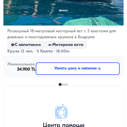
Мармарисе, Muğla
Новая лодка
Роскошный 18-метровый моторный яхт с 3 каютами для
дневных и многодневных круизов в Бодруме
С капитаном
Моторная яхта
Круиз 12 чел. · 3 Каюта · 18.00m
Минимальная
Узнать цену и наличие
34.900 TL
Центр помощи