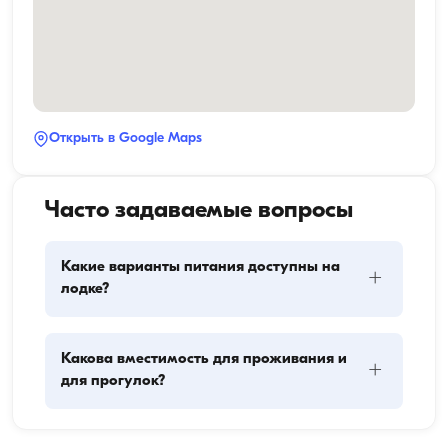
Открыть в Google Maps
Часто задаваемые вопросы
Какие варианты питания доступны на
+
лодке?
Планирование питания на лодке включает два 
Какова вместимость для проживания и
+
основных компонента: закупку провизии и 
для прогулок?
приготовление пищи. Гости могут сами заняться 
покупками или поручить эту задачу команде. 
Приготовлением пищи занимается экипаж.
Вместимость для проживания означает, сколько 