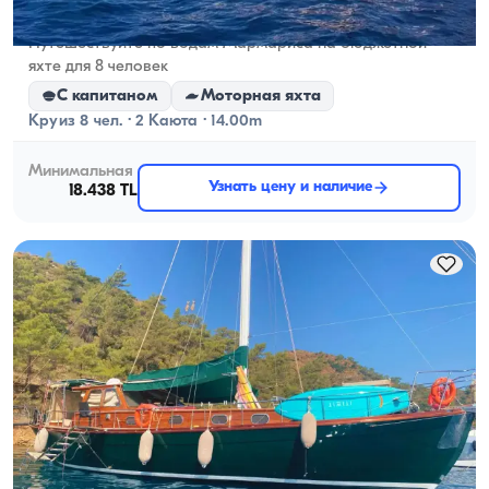
Мармарисе, Muğla
Новая лодка
Путешествуйте по водам Мармариса на бюджетной
яхте для 8 человек
С капитаном
Моторная яхта
Круиз 8 чел. · 2 Каюта · 14.00m
Минимальная
Узнать цену и наличие
18.438 TL