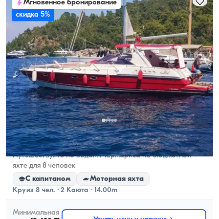
Мгновенное бронирование
скидка 5%
Мармарисе, Muğla
Новая лодка
Путешествуйте по водам Мармариса на бюджетной
яхте для 8 человек
С капитаном
Моторная яхта
Круиз 8 чел. · 2 Каюта · 14.00m
Минимальная