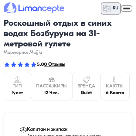
RU
Роскошный отдых в синих
водах Бозбуруна на 31-
метровой гулете
Мармарисе
,Muğla
5.0
0
Отзывы
ТИП
ПАССАЖИРЫ
БРЕНДА
КАЮТЫ
Гулет
12 Чел.
Gulet
6 Каюта
Капитан и экипаж