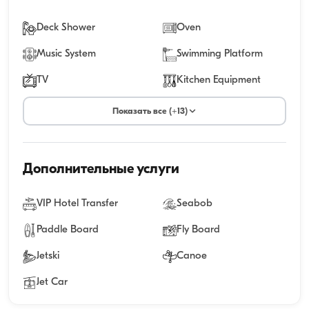
Deck Shower
Oven
Music System
Swimming Platform
TV
Kitchen Equipment
Показать все (+13)
Дополнительные услуги
VIP Hotel Transfer
Seabob
Paddle Board
Fly Board
Jetski
Canoe
Jet Car