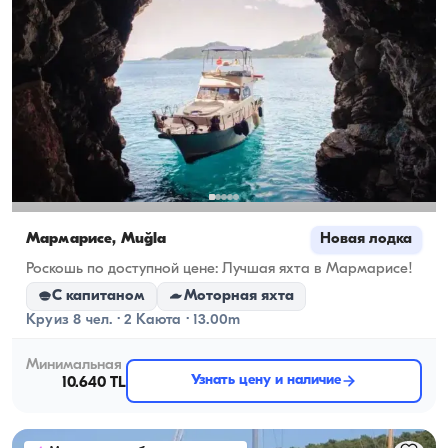
Мармарисе, Muğla
Новая лодка
Роскошь по доступной цене: Лучшая яхта в Мармарисе!
С капитаном
Моторная яхта
Круиз 8 чел. · 2 Каюта · 13.00m
Минимальная
Узнать цену и наличие
10.640 TL