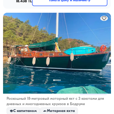
Узнать цену и наличие
18.438 TL
Мармарисе, Muğla
Новая лодка
Роскошный 18-метровый моторный яхт с 3 каютами для
дневных и многодневных круизов в Бодруме
С капитаном
Моторная яхта