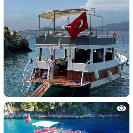
Фетхие, Muğla
Новая лодка
Идеально для мальчишников, дней рождения и морских
прогулок
С капитаном
Лодка
Круиз 12 чел. · 12.00m
Минимальная
Узнать цену и наличие
11.200 TL