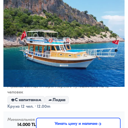
Фетхие, Muğla
Новая лодка
Музыка, солнце и море: морское путешествие на 12
человек
С капитаном
Лодка
Круиз 12 чел. · 12.00m
Минимальная
Узнать цену и наличие
14.000 TL