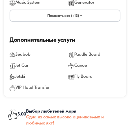
Music System
Generator
Показать все (+13)
Дополнительные услуги
Seabob
Paddle Board
Jet Car
Canoe
Jetski
Fly Board
VIP Hotel Transfer
Выбор любителей моря
5.00
Одна из самых высоко оцениваемых и
любимых яхт!