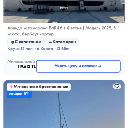
Фетхие, Muğla
Новая лодка
Аренда катамарана Bali 4.6 в Фетхие | Модель 2025, 5+1
каюта, бербоут чартер
С капитаном
Катамаран
Круиз 12 чел. · 6 Каюта · 13.65m
Минимальная
Узнать цену и наличие
119.613 TL
Мгновенное бронирование
скидка 5%