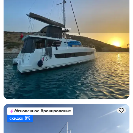
Фетхие, Muğla
Новая лодка
Аренда катамарана 2023 года в Фетхие | Bali 4.6, 5+1
каюта
Катамаран
Круиз 12 чел. · 6 Каюта · 13.65m
Минимальная
Узнать цену и наличие
119.613 TL
Мгновенное бронирование
скидка 8%