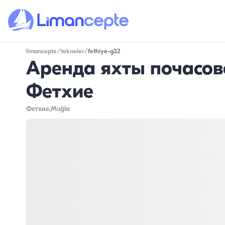
limancepte
/
tekneler
/
fethiye-g32
Аренда яхты почасов
Фетхие
Фетхие
,Muğla