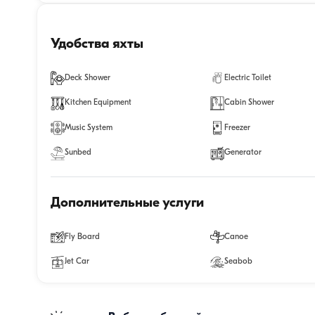
Удобства яхты
Deck Shower
Electric Toilet
Kitchen Equipment
Cabin Shower
Music System
Freezer
Sunbed
Generator
Дополнительные услуги
Fly Board
Canoe
Jet Car
Seabob