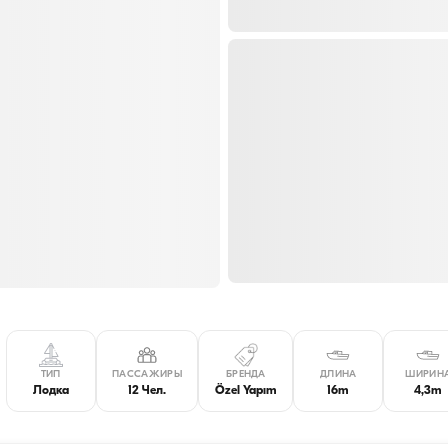
ТИП
ПАССАЖИРЫ
БРЕНДА
ДЛИНА
ШИРИН
Лодка
12 Чел.
Özel Yapım
16m
4,3m