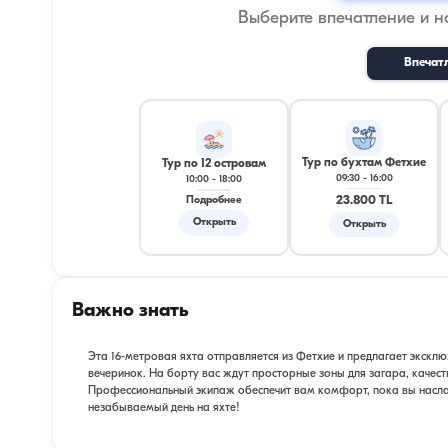
Выберите впечатление и 
Впечат
Тур по бухтам Фетхие
Тур по 12 островам
09:30
-
16:00
10:00
-
18:00
23.800 TL
Подробнее
Открыть
Открыть
Важно знать
Эта 16-метровая яхта отправляется из Фетхие и предлагает эксклю
вечеринок. На борту вас ждут просторные зоны для загара, качес
Профессиональный экипаж обеспечит вам комфорт, пока вы насл
незабываемый день на яхте!