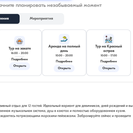
начните планировать незабываемый момент
ления
Мероприятия
Аренда на полный
Тур на Красный
Тур на закате
день
остров
16:00
-
20:00
10:00
-
20:00
10:00
-
17:00
Подробнее
Подробнее
Подробнее
Открыть
Открыть
Открыть
зивный отдых для 12 гостей. Идеальный вариант для девичников, дней рождений и в
твенная музыкальная система, душ в каютах и полностью оборудованная кухня.
аждаетесь потрясающими морскими пейзажами. Забронируйте сейчас и проведите