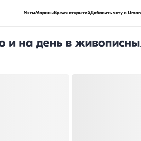
Яхты
Марины
Время открытий
Добавить яхту в Liman
о и на день в живописны