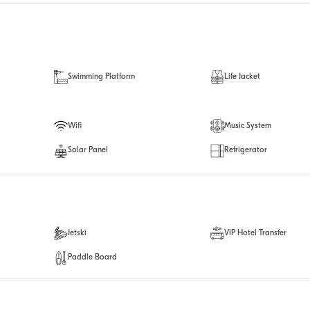
Swimming Platform
Life Jacket
Wifi
Music System
Solar Panel
Refrigerator
Jetski
VIP Hotel Transfer
Paddle Board