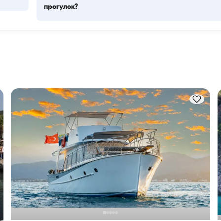
прогулок?
ых 
Вместимость для проживания означает, сколько человек 
Гости 
лодка может разместить с ночёвкой, а ходовая вместимос
 
— максимальное число пассажиров во время дневных 
прогулок. При планировании ночёвок учитывайте 
вместимость для проживания, а при дневной аренде — 
ходовую вместимость.