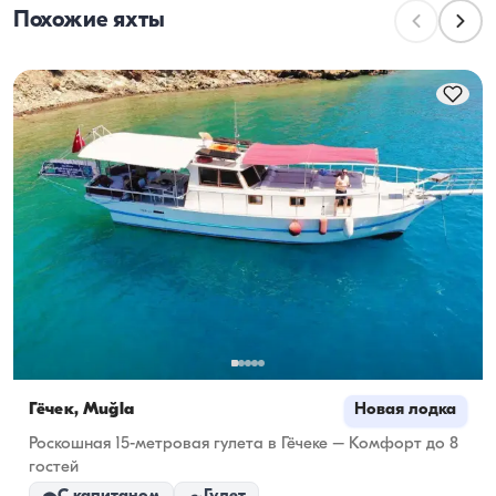
Похожие яхты
пассажиров во время дневных прогулок. При 
планировании ночёвок учитывайте вместимость 
для проживания, а при дневной аренде — 
ходовую вместимость.
Гёчек, Muğla
Новая лодка
Роскошная 15-метровая гулета в Гёчеке – Комфорт до 8
гостей