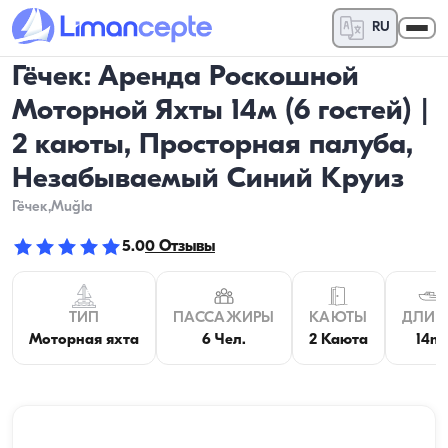
RU
Гёчек: Аренда Роскошной
Моторной Яхты 14м (6 гостей) |
2 каюты, Просторная палуба,
Незабываемый Синий Круиз
Гёчек
,Muğla
5.0
0
Отзывы
ТИП
ПАССАЖИРЫ
КАЮТЫ
ДЛИН
Моторная яхта
6 Чел.
2 Каюта
14m