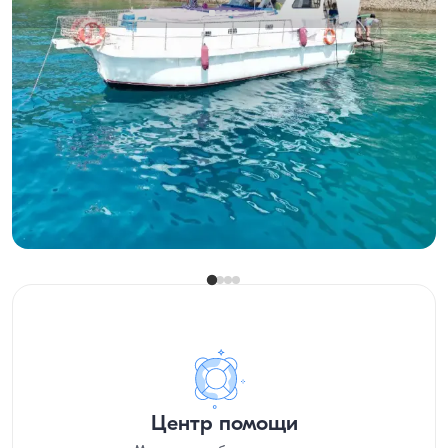
Гёчек, Muğla
Новая лодка
Вместимость 10 человек, экипаж на борту и топливо
включено
С капитаном
Лодка
Круиз 10 чел. · 3 Каюта · 12.00m
Минимальная
Узнать цену и наличие
24.000 TL
Центр помощи