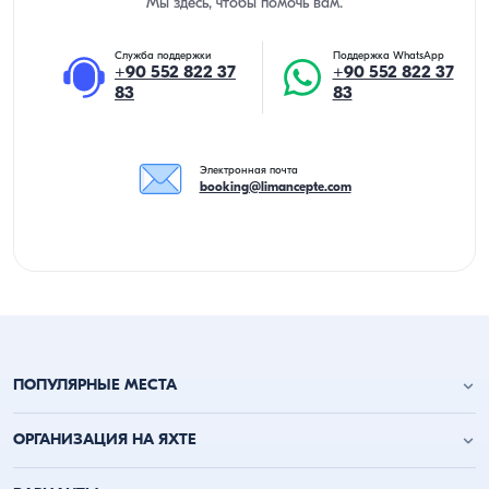
Мы здесь, чтобы помочь вам.
Служба поддержки
Поддержка WhatsApp
+90 552 822 37
+90 552 822 37
83
83
Электронная почта
booking@limancepte.com
ПОПУЛЯРНЫЕ МЕСТА
Анталья аренда яхт
ОРГАНИЗАЦИЯ НА ЯХТЕ
Аланья аренда яхт
Кемер аренда яхт