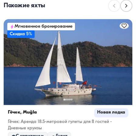
Похожие яхты
пассажиров во время дневных прогулок. При 
планировании ночёвок учитывайте вместимость 
для проживания, а при дневной аренде — 
Мгновенное бронирование
ходовую вместимость.
Скидка 5%
Гёчек, Muğla
Новая лодка
Гёчек: Аренда 18.5-метровой гулеты для 8 гостей -
Дневные круизы