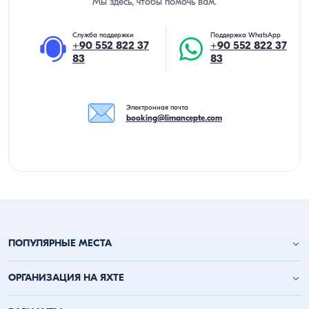
Мы здесь, чтобы помочь вам.
Служба поддержки
Поддержка WhatsApp
+90 552 822 37
+90 552 822 37
83
83
Электронная почта
booking@limancepte.com
ПОПУЛЯРНЫЕ МЕСТА
Анталья аренда яхт
ОРГАНИЗАЦИЯ НА ЯХТЕ
Аланья аренда яхт
Кемер аренда яхт