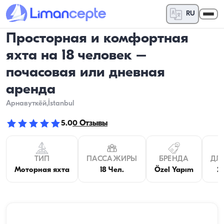
RU
Просторная и комфортная
яхта на 18 человек –
почасовая или дневная
аренда
Арнавуткёй
,İstanbul
5.0
0
Отзывы
ТИП
ПАССАЖИРЫ
БРЕНДА
ДЛ
Моторная яхта
18 Чел.
Özel Yapım
2