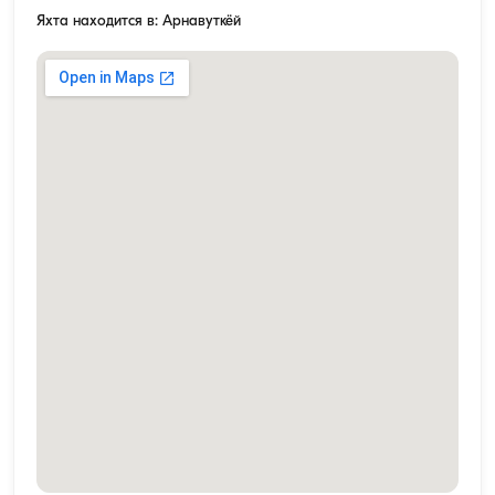
Яхта находится в: Арнавуткёй