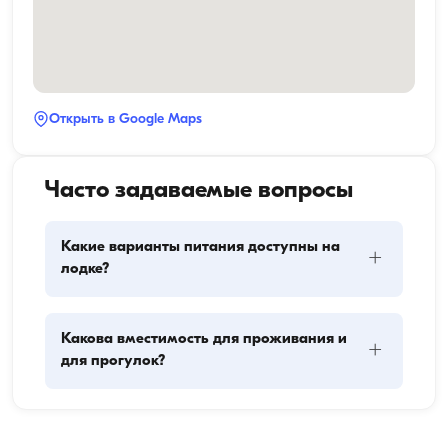
Открыть в Google Maps
Часто задаваемые вопросы
Какие варианты питания доступны на
+
лодке?
Планирование питания на лодке включает два 
Какова вместимость для проживания и
+
основных компонента: закупку провизии и 
для прогулок?
приготовление пищи. Гости могут сами заняться 
покупками или поручить эту задачу команде. 
Приготовлением пищи занимается экипаж.
Вместимость для проживания означает, сколько 
человек лодка может разместить с ночёвкой, а 