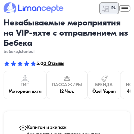
RU
Незабываемые мероприятия
на VIP-яхте с отправлением из
Бебека
Бебеке
,İstanbul
5.0
0
Отзывы
ТИП
ПАССАЖИРЫ
БРЕНДА
НО
Моторная яхта
12 Чел.
Özel Yapım
40 
Капитан и экипаж