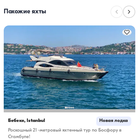
ходовая вместимость — максимальное число 
Похожие яхты
пассажиров во время дневных прогулок. При 
планировании ночёвок учитывайте вместимость 
для проживания, а при дневной аренде — 
ходовую вместимость.
Бебеке, İstanbul
Новая лодка
Роскошный 21 -метровый яхтенный тур по Босфору в
Стамбуле!