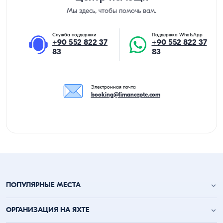
Мы здесь, чтобы помочь вам.
Служба поддержки
Поддержка WhatsApp
+90 552 822 37
+90 552 822 37
83
83
Электронная почта
booking@limancepte.com
ПОПУЛЯРНЫЕ МЕСТА
Анталья аренда яхт
ОРГАНИЗАЦИЯ НА ЯХТЕ
Аланья аренда яхт