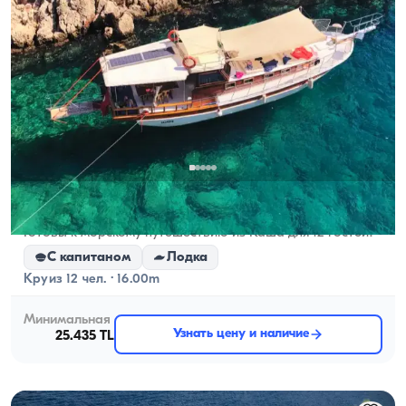
Каш, Antalya
5.0
(
1
отзыв
)
Готовы к морскому путешествию из Каша для 12 гостей?
С капитаном
Лодка
Круиз 12 чел. · 16.00m
Минимальная
Узнать цену и наличие
25.435 TL