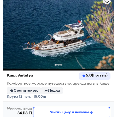
Каш, Antalya
5.0
(
1
отзыв
)
Комфортное морское путешествие: аренда яхты в Каше
С капитаном
Лодка
Круиз 12 чел. · 15.00m
Минимальная
Узнать цену и наличие
34.118 TL