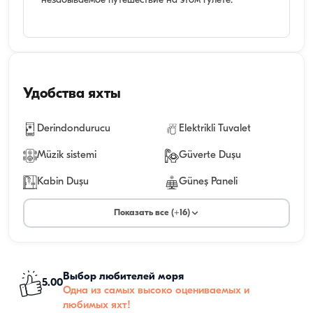
незабываемое путешествие на этом гулете.
Удобства яхты
Derindondurucu
Elektrikli Tuvalet
Müzik sistemi
Güverte Duşu
Kabin Duşu
Güneş Paneli
Показать все (+16)
Выбор любителей моря
5.00
Одна из самых высоко оцениваемых и
любимых яхт!