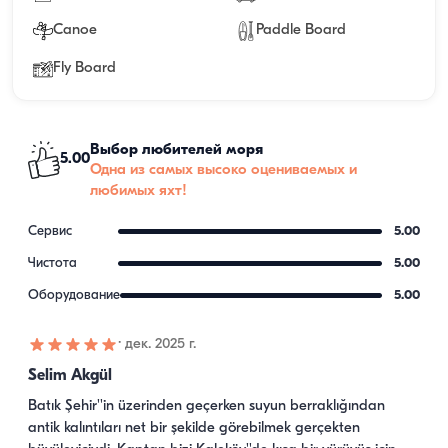
Canoe
Paddle Board
Fly Board
Выбор любителей моря
5.00
Одна из самых высоко оцениваемых и
любимых яхт!
Сервис
5.00
Чистота
5.00
Оборудование
5.00
·
дек. 2025 г.
Selim Akgül
Batık Şehir''in üzerinden geçerken suyun berraklığından 
antik kalıntıları net bir şekilde görebilmek gerçekten 