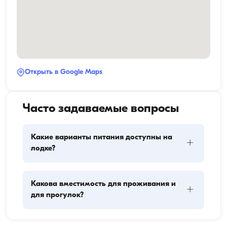
Открыть в Google Maps
Часто задаваемые вопросы
Какие варианты питания доступны на
+
лодке?
Планирование питания на лодке включает два 
Какова вместимость для проживания и
+
основных компонента: закупку провизии и 
для прогулок?
приготовление пищи. Гости могут сами заняться 
покупками или поручить эту задачу команде. 
Приготовлением пищи занимается экипаж.
Вместимость для проживания означает, сколько 