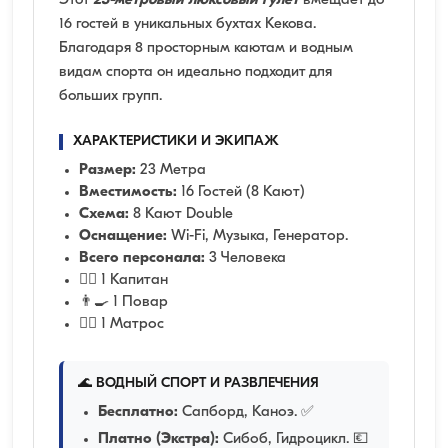
Этот
23-метровый люксовый гулет
вмещает до
16 гостей в уникальных бухтах Кекова.
Благодаря 8 просторным каютам и водным
видам спорта он идеально подходит для
больших групп.
ХАРАКТЕРИСТИКИ И ЭКИПАЖ
Размер:
23 Метра
Вместимость:
16 Гостей (8 Кают)
Схема:
8 Кают Double
Оснащение:
Wi-Fi, Музыка, Генератор.
Всего персонала:
3 Человека
👨‍✈️ 1 Капитан
👨‍🍳 1 Повар
🧑‍✈️ 1 Матрос
🌊 ВОДНЫЙ СПОРТ И РАЗВЛЕЧЕНИЯ
Бесплатно:
Сапборд, Каноэ. ✅
Платно (Экстра):
Сибоб, Гидроцикл. 💶