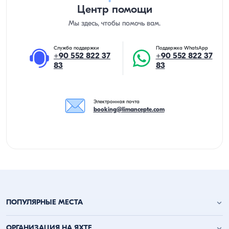
Центр помощи
Мы здесь, чтобы помочь вам.
Служба поддержки
Поддержка WhatsApp
+90 552 822 37
+90 552 822 37
83
83
Электронная почта
booking@limancepte.com
ПОПУЛЯРНЫЕ МЕСТА
Анталья аренда яхт
ОРГАНИЗАЦИЯ НА ЯХТЕ