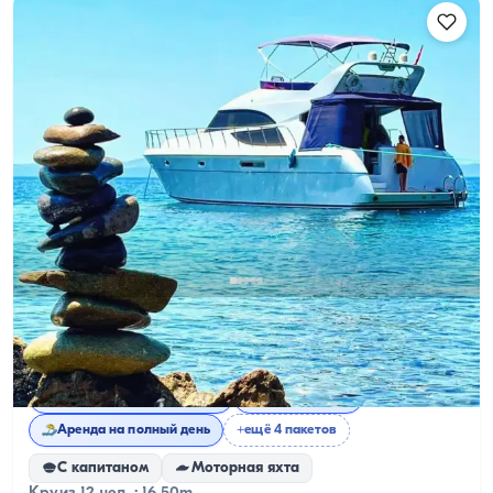
Айвалике, Balıkesir
Новая лодка
Аренда ультра-роскошной яхты в Айвалыке
Тур по бухтам Айвалыка
Тур на закате
Аренда на полный день
+ещё 4 пакетов
С капитаном
Моторная яхта