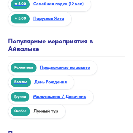
Семейная лодка (12 чел)
★ 5.00
Парусная Яхта
★ 5.00
Популярные мероприятия в
Айвалыке
Предложение на закате
Романтика
День Рождения
Веселье
Мальчишник / Девичник
Группа
Лунный тур
Особое