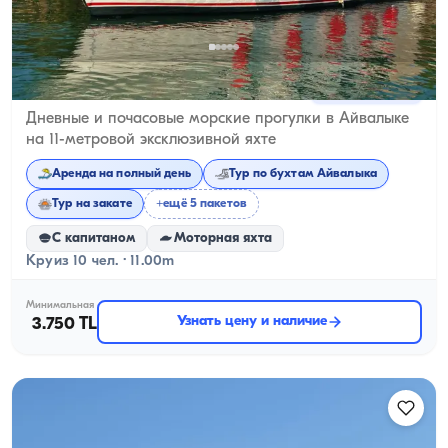
Айвалике, Balıkesir
Новая лодка
Дневные и почасовые морские прогулки в Айвалыке
на 11-метровой эксклюзивной яхте
Аренда на полный день
Тур по бухтам Айвалыка
Тур на закате
+ещё 5 пакетов
С капитаном
Моторная яхта
Круиз 10 чел. · 11.00m
Минимальная
Узнать цену и наличие
3.750 TL