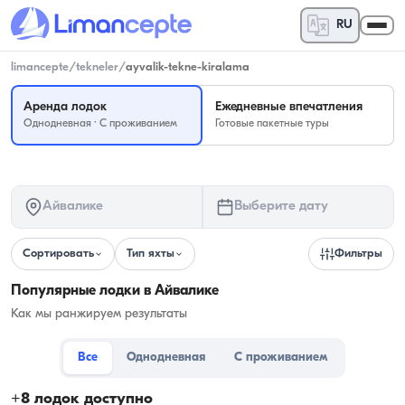
RU
limancepte
/
tekneler
/
ayvalik-tekne-kiralama
Аренда лодок
Ежедневные впечатления
Однодневная · С проживанием
Готовые пакетные туры
Айвалике
Выберите дату
Сортировать
Тип яхты
Фильтры
Популярные лодки в Айвалике
Как мы ранжируем результаты
Все
Однодневная
С проживанием
+
8
лодок доступно