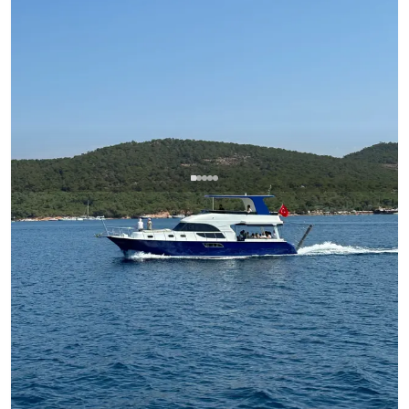
Айвалике, Balıkesir
Новая лодка
Аренда роскошной яхты в Айвалыке: Идеально
подходит для особых случаев вместимостью до 25
человек
Полная дневная аренда
Тур по заливам Айвалык
Тур на закате
+ещё 5 пакетов
Моторная яхта
Круиз 25 чел.