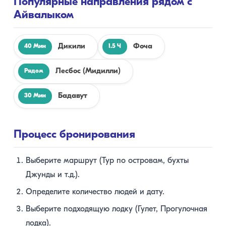
Популярные направления рядом с
Айвалыком
Дикили
Фоча
40 Мин
1.5 Ч
Лесбос (Мидилли)
Рядом
Бадавут
30 Мин
Процесс бронирования
Выберите маршрут (Тур по островам, бухты
Джунды и т.д.).
Определите количество людей и дату.
Выберите подходящую лодку (Гулет, Прогулочная
лодка).