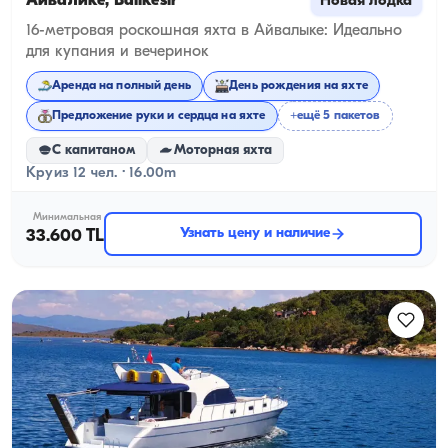
Айвалике, Balıkesir
Новая лодка
16-метровая роскошная яхта в Айвалыке: Идеально
для купания и вечеринок
Аренда на полный день
День рождения на яхте
Предложение руки и сердца на яхте
+ещё 5 пакетов
С капитаном
Моторная яхта
Круиз 12 чел. · 16.00m
Минимальная
Узнать цену и наличие
33.600 TL