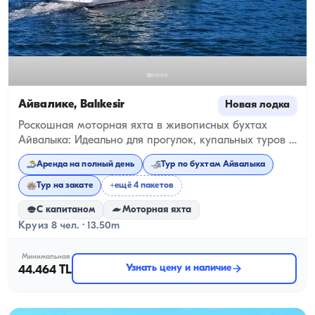
Айвалике, Balıkesir
Новая лодка
Роскошная моторная яхта в живописных бухтах
Айвалыка: Идеально для прогулок, купальных туров и
частных вечеринок
Аренда на полный день
Тур по бухтам Айвалыка
Тур на закате
+ещё 4 пакетов
С капитаном
Моторная яхта
Круиз 8 чел. · 13.50m
Минимальная
Узнать цену и наличие
44.464 TL