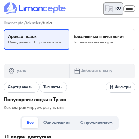
RU
limancepte
/
tekneler
/
tuzla
Аренда лодок
Ежедневные впечатления
Однодневная · С проживанием
Готовые пакетные туры
Тузла
Выберите дату
Сортировать
Тип яхты
Фильтры
Популярные лодки в Тузла
Как мы ранжируем результаты
Все
Однодневная
С проживанием
+
1
лодок доступно