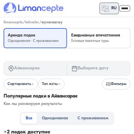
RU
limancepte
/
tekneler
/
ayvansaray
Аренда лодок
Ежедневные впечатления
Однодневная · С проживанием
Готовые пакетные туры
Айвансарае
Выберите дату
Сортировать
Тип яхты
Фильтры
Популярные лодки в Айвансарае
Как мы ранжируем результаты
Все
Однодневная
С проживанием
+
2
лодок доступно