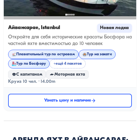
Айвансарае, İstanbul
Новая лодка
Откройте для себя исторические красоты Босфора на
частной яхте вместимостью до 10 человек
Плавательный тур по островам
Тур на закате
Тур по Босфору
+ещё 4 пакетов
С капитаном
Моторная яхта
Круиз 10 чел. · 14.00m
Узнать цену и наличие