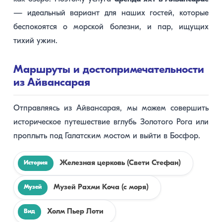
— идеальный вариант для наших гостей, которые
беспокоятся о морской болезни, и пар, ищущих
тихий ужин.
Маршруты и достопримечательности
из Айвансарая
Отправляясь из Айвансарая, мы можем совершить
историческое путешествие вглубь Золотого Рога или
проплыть под Галатским мостом и выйти в Босфор.
Железная церковь (Свети Стефан)
История
Музей Рахми Коча (с моря)
Музей
Холм Пьер Лоти
Вид