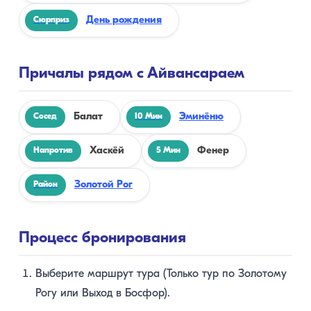
День рождения
Сюрприз
Причалы рядом с Айвансараем
Балат
Эминёню
Сосед
10 Мин
Хаскёй
Фенер
Напротив
5 Мин
Золотой Рог
Район
Процесс бронирования
Выберите маршрут тура (Только тур по Золотому
Рогу или Выход в Босфор).