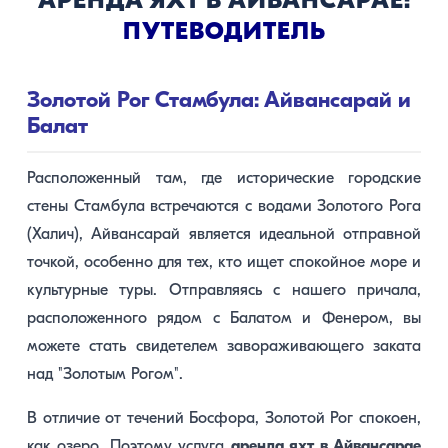
АРЕНДА ЯХТ В АЙВАНСАРАЕ:
ПУТЕВОДИТЕЛЬ
Золотой Рог Стамбула: Айвансарай и
Балат
Расположенный там, где исторические городские
стены Стамбула встречаются с водами Золотого Рога
(Халич), Айвансарай является идеальной отправной
точкой, особенно для тех, кто ищет спокойное море и
культурные туры. Отправляясь с нашего причала,
расположенного рядом с Балатом и Фенером, вы
можете стать свидетелем завораживающего заката
над "Золотым Рогом".
В отличие от течений Босфора, Золотой Рог спокоен,
как озеро. Поэтому услуга
аренда яхт в Айвансарае