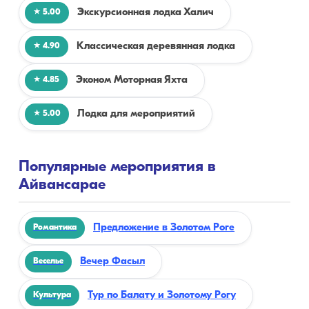
Экскурсионная лодка Халич
★ 5.00
Классическая деревянная лодка
★ 4.90
Эконом Моторная Яхта
★ 4.85
Лодка для мероприятий
★ 5.00
Популярные мероприятия в
Айвансарае
Предложение в Золотом Роге
Романтика
Вечер Фасыл
Веселье
Тур по Балату и Золотому Рогу
Культура