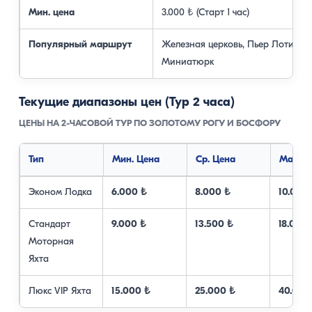
Мин. цена
3.000 ₺ (Старт 1 час)
Популярный маршрут
Железная церковь, Пьер Лоти,
Миниатюрк
Текущие диапазоны цен (Тур 2 часа)
ЦЕНЫ НА 2-ЧАСОВОЙ ТУР ПО ЗОЛОТОМУ РОГУ И БОСФОРУ
Тип
Мин. Цена
Ср. Цена
Макс. 
Эконом Лодка
6.000 ₺
8.000 ₺
10.000
Стандарт
9.000 ₺
13.500 ₺
18.000
Моторная
Яхта
Люкс VIP Яхта
15.000 ₺
25.000 ₺
40.000