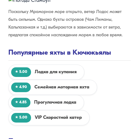
Поскольку Мраморное море открыто, ветер Лодос может
быть сильным. Однако бухты островов (Чам Лиманы,
Кальпазанкая и т.д.) выбираются в зависимости от ветра,
предлагая спокойное наслаждение морем в любое время.
Популярные яхты в Кючюкьялы
Лодка для купания
★ 5.00
Семейная моторная яхта
★ 4.90
Прогулочная лодка
★ 4.85
VIP Скоростной катер
★ 5.00