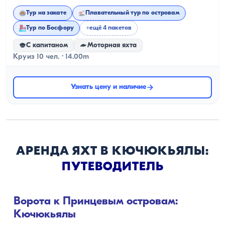
Тур на закате
Плавательный тур по островам
Тур по Босфору
+ещё 4 пакетов
С капитаном
Моторная яхта
Круиз 10 чел. · 14.00m
Узнать цену и наличие
АРЕНДА ЯХТ В КЮЧЮКЬЯЛЫ:
ПУТЕВОДИТЕЛЬ
Ворота к Принцевым островам:
Кючюкьялы