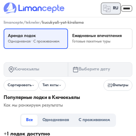
RU
limancepte
/
tekneler
/
kucukyali-yat-kiralama
Аренда лодок
Ежедневные впечатления
Однодневная · С проживанием
Готовые пакетные туры
Кючюкьялы
Выберите дату
Сортировать
Тип яхты
Фильтры
Популярные лодки в Кючюкьялы
Как мы ранжируем результаты
Все
Однодневная
С проживанием
+
1
лодок доступно