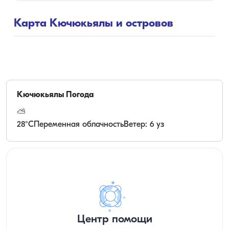
Карта Кючюкьялы и островов
Кючюкьялы
Погода
⛅
28
°C
Переменная облачность
Ветер: 6 уз
Центр помощи