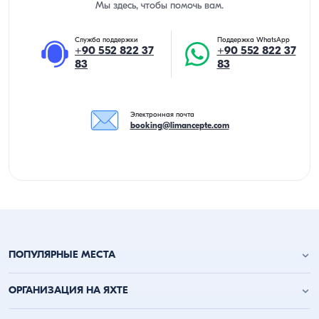
Мы здесь, чтобы помочь вам.
Служба поддержки
Поддержка WhatsApp
+90 552 822 37
+90 552 822 37
83
83
Электронная почта
booking@limancepte.com
ПОПУЛЯРНЫЕ МЕСТА
Анталья аренда яхт
ОРГАНИЗАЦИЯ НА ЯХТЕ
Аланья аренда яхт
Кемер аренда яхт