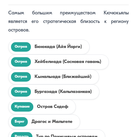
Самым большим преимуществом Кючюкьялы
является его стратегическая близость к региону
островов.
Бююкада (Айя Йорги)
Остров
Хейбелиада (Сосновая гавань)
Остров
Кыналыада (Ближайший)
Остров
Бургазада (Кальпазанкая)
Остров
Остров Седеф
Купание
Драгос и Мальтепе
Берег
Тур по Принцевым островам
Радость