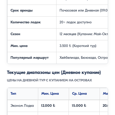
Срок аренды
Почасовая или Дневная (09:00-17:
Количество лодок
20+ лодок доступно
Сезон
12 месяцев (Купание: Май-Октябр
Мин. цена
3.500 ₺ (Короткий тур)
Популярный маршрут
Хейбелиада, Бююкада, Остров С
Текущие диапазоны цен (Дневное купание)
ЦЕНЫ НА ДНЕВНОЙ ТУР С КУПАНИЕМ НА ОСТРОВАХ
Тип
Мин. Цена
Ср. Цена
Макс. 
Эконом Лодка
12.000 ₺
15.000 ₺
20.000