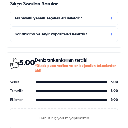
Sıkça Sorulan Sorular
+
Teknedeki yemek seçenekleri nelerdir?
+
Konaklama ve seyir kapasiteleri nelerdir?
Deniz tutkunlarının tercihi
5.00
Yüksek puan verilen ve en beğenilen teknelerden
biri!
Servis
5.00
Temizlik
5.00
Ekipman
5.00
Henüz hiç yorum yapılmamış