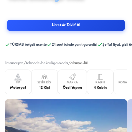
12
Kişi
· Alanya
·
Kaptan ve mürettebat dahil kiralama yapılır.
Ücretsiz Teklif Al
TÜRSAB belgeli acente
24 saat içinde yanıt garantisi
Şeffaf fiyat, gizli 
limancepte
/
teknede-bekarliga-veda
/
alanya-l01
TIP
SEYIR KIŞI
MARKA
KABIN
KONAKLA
Motoryat
12 Kişi
Özel Yapım
4 Kabin
8 