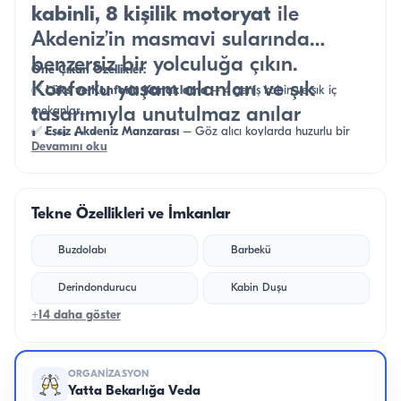
kabinli, 8 kişilik motoryat
ile
Akdeniz’in masmavi sularında
benzersiz bir yolculuğa çıkın.
Öne Çıkan Özellikler:
Konforlu yaşam alanları ve şık
✅
Lüks ve Konforlu Konaklama
– 4 geniş kabin ve şık iç
tasarımıyla unutulmaz anılar
mekanlar
✅
Eşsiz Akdeniz Manzarası
– Göz alıcı koylarda huzurlu bir
biriktirin.
Devamını oku
tatil
✅
Özel ve Unutulmaz Deneyim
– Aile, arkadaş grupları ve
özel organizasyonlar için ideal
Tekne Özellikleri ve İmkanlar
Buzdolabı
Barbekü
Derindondurucu
Kabin Duşu
+14 daha göster
ORGANIZASYON
Yatta Bekarlığa Veda