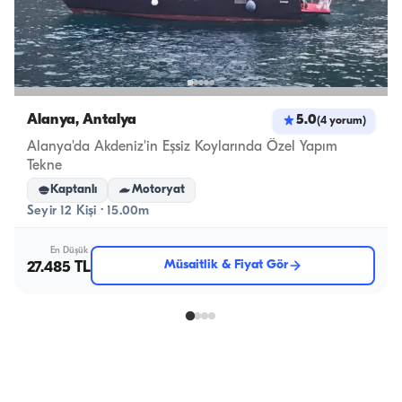
Alanya, Antalya
5.0
(
4
yorum
)
Alanya'da Akdeniz'in Eşsiz Koylarında Özel Yapım
Tekne
Kaptanlı
Motoryat
Seyir 12 Kişi · 15.00m
En Düşük
Müsaitlik & Fiyat Gör
27.485 TL