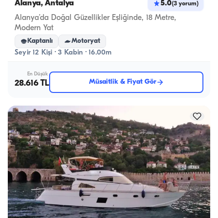
Alanya, Antalya
5.0
(
3
yorum
)
Alanya’da Doğal Güzellikler Eşliğinde, 18 Metre,
Modern Yat
Kaptanlı
Motoryat
Seyir 12 Kişi · 3 Kabin · 16.00m
En Düşük
Müsaitlik & Fiyat Gör
28.616 TL