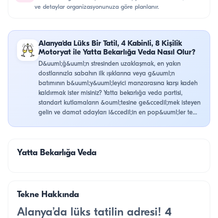
ve detaylar organizasyonunuza göre planlanır.
Alanya'da Lüks Bir Tatil, 4 Kabinli, 8 Kişilik
Motoryat ile Yatta Bekarlığa Veda Nasıl Olur?
D&uuml;ğ&uuml;n stresinden uzaklaşmak, en yakın
dostlarınızla sabahın ilk ışıklarına veya g&uuml;n
batımının b&uuml;y&uuml;leyici manzarasına karşı kadeh
kaldırmak ister misiniz? Yatta bekarlığa veda partisi,
standart kutlamaların &ouml;tesine ge&ccedil;mek isteyen
gelin ve damat adayları i&ccedil;in en pop&uuml;ler te...
Yatta Bekarlığa Veda
Tekne Hakkında
Alanya’da lüks tatilin adresi!
4