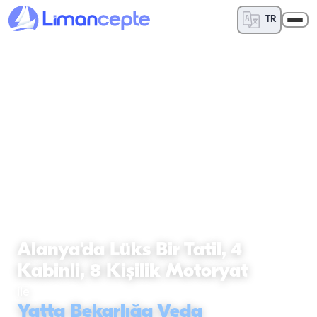
TR
YATTA BEKARLIĞA VEDA
Alanya'da Lüks Bir Tatil, 4
Kabinli, 8 Kişilik Motoryat
ile
Yatta Bekarlığa Veda