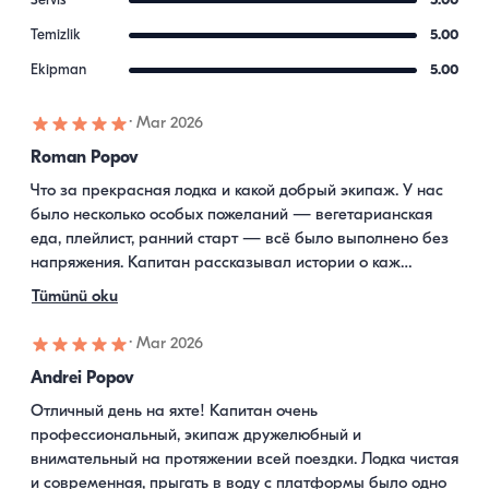
Servis
5.00
Temizlik
5.00
Ekipman
5.00
·
Mar 2026
Roman Popov
Что за прекрасная лодка и какой добрый экипаж. У нас 
было несколько особых пожеланий — вегетарианская 
еда, плейлист, ранний старт — всё было выполнено без 
напряжения. Капитан рассказывал истории о каж…
Tümünü oku
·
Mar 2026
Andrei Popov
Отличный день на яхте! Капитан очень 
профессиональный, экипаж дружелюбный и 
внимательный на протяжении всей поездки. Лодка чистая 
и современная, прыгать в воду с платформы было одно 