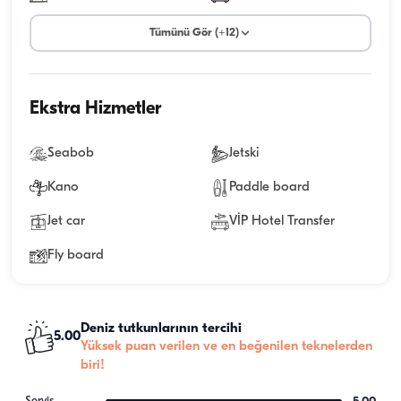
Tümünü Gör (+12)
Ekstra Hizmetler
Seabob
Jetski
Kano
Paddle board
Jet car
VİP Hotel Transfer
Fly board
Deniz tutkunlarının tercihi
5.00
Yüksek puan verilen ve en beğenilen teknelerden
biri!