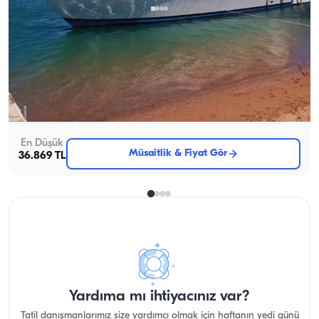
Side, Antalya
Yeni tekne
Antalya Side’de Lüks ve Eğlenceli Tekne Turu – 6 Kişiye
Kadar Konaklama
Kaptanlı
Motoryat
Seyir 6 Kişi · 3 Kabin · 19.00m
En Düşük
Müsaitlik & Fiyat Gör
36.869 TL
Yardıma mı ihtiyacınız var?
Tatil danışmanlarımız size yardımcı olmak için haftanın yedi günü