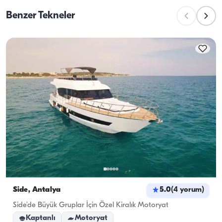
konusunda ise, mürettebat yemek hazırlığı görevini 
kapasitesi ise yatın gündüz gezilerinde taşıyabileceği 
üstlenir.
Benzer Tekneler
maksimum yolcu sayısını ifade eder. Gecelik 
konaklamaları planlarken konaklama kapasitesini 
dikkate almak önemlidir; günlük kiralamalarda ise 
seyir kapasitesi geçerlidir.
Side, Antalya
5.0
(
4
yorum
)
Side’de Büyük Gruplar İçin Özel Kiralık Motoryat
Kaptanlı
Motoryat