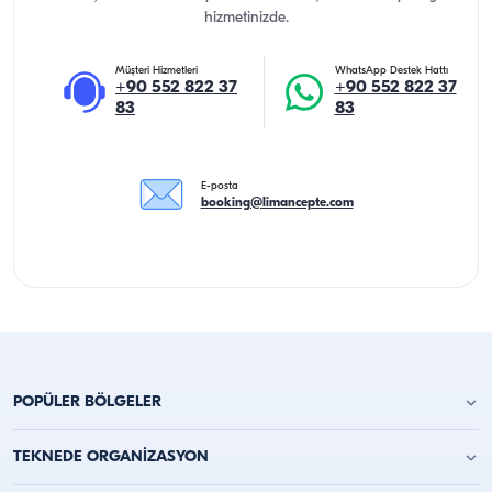
hizmetinizde.
Müşteri Hizmetleri
WhatsApp Destek Hattı
+90 552 822 37
+90 552 822 37
83
83
E-posta
booking@limancepte.com
POPÜLER BÖLGELER
Antalya Yat Kiralama
TEKNEDE ORGANİZASYON
Alanya Yat Kiralama