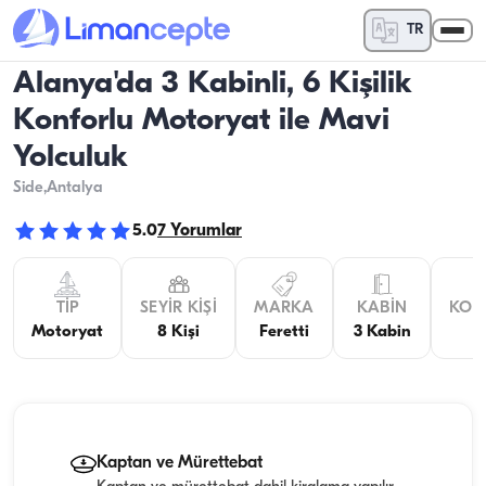
TR
Alanya'da 3 Kabinli, 6 Kişilik
Konforlu Motoryat ile Mavi
Yolculuk
Side
,Antalya
5.0
7
Yorumlar
TIP
SEYIR KIŞI
MARKA
KABIN
KON
Motoryat
8 Kişi
Feretti
3 Kabin
Kaptan ve Mürettebat