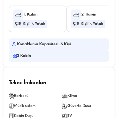
1. Kabin
2. Kabin
Çift Kişilik Yatak
Çift Kişilik Yatak
Konaklama Kapasitesi: 6 Kişi
3
Kabin
Tekne İmkanları
Barbekü
Klima
Müzik sistemi
Güverte Duşu
Kabin Duşu
TV