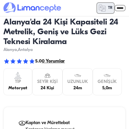
TR
Alanya'da 24 Kişi Kapasiteli 24
Metrelik, Geniş ve Lüks Gezi
Teknesi Kiralama
Alanya
,Antalya
5.0
0
Yorumlar
TIP
SEYIR KIŞI
UZUNLUK
GENIŞLIK
Motoryat
24 Kişi
24m
5,0m
Kaptan ve Mürettebat