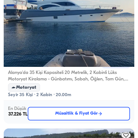
Alanya, Antalya
Yeni tekne
Alanya'da 35 Kişi Kapasiteli 20 Metrelik, 2 Kabinli Lüks
Motoryat Kiralama - Günbatımı, Sabah, Öğlen, Tam Gün,
Gece Turları ve Özel Etkinlikler
Motoryat
Seyir 35 Kişi · 2 Kabin · 20.00m
En Düşük
Müsaitlik & Fiyat Gör
37.226 TL