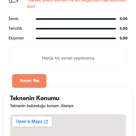
Yüksek puan verilen ve en beğenilen teknelerden
biri!
Servis
5.00
Temizlik
5.00
Ekipman
5.00
Henüz hiç yorum yapılmamış
Yorum Yaz
Teknenin Konumu
Teknenin bulunduğu konum: Alanya