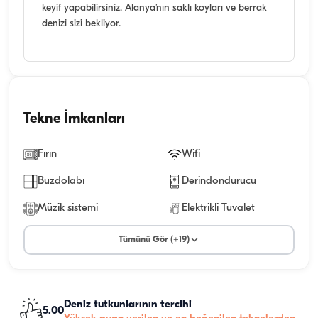
keyif yapabilirsiniz. Alanya’nın saklı koyları ve berrak
denizi sizi bekliyor.
Tekne İmkanları
Fırın
Wifi
Buzdolabı
Derindondurucu
Müzik sistemi
Elektrikli Tuvalet
Tümünü Gör (+19)
Deniz tutkunlarının tercihi
5.00