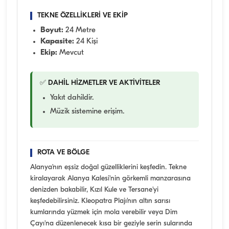
TEKNE ÖZELLİKLERİ VE EKİP
Boyut:
24 Metre
Kapasite:
24 Kişi
Ekip:
Mevcut
✅ DAHİL HİZMETLER VE AKTİVİTELER
Yakıt dahildir.
Müzik sistemine erişim.
ROTA VE BÖLGE
Alanya’nın eşsiz doğal güzelliklerini keşfedin. Tekne
kiralayarak Alanya Kalesi'nin görkemli manzarasına
denizden bakabilir, Kızıl Kule ve Tersane'yi
keşfedebilirsiniz. Kleopatra Plajı’nın altın sarısı
kumlarında yüzmek için mola verebilir veya Dim
Çayı'na düzenlenecek kısa bir geziyle serin sularında