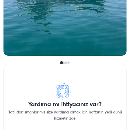
Antalya Merkez'de 13 Metre Lüks Motoryat ile 12 Kişilik Özel
Deneyimler
Motoryat
Seyir 12 Kişi · 13.00m
En Düşük
Müsaitlik & Fiyat Gör
28.000 TL
Yardıma mı ihtiyacınız var?
Tatil danışmanlarımız size yardımcı olmak için haftanın yedi günü
hizmetinizde.