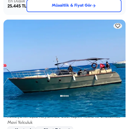
En Düşük
Müsaitlik & Fiyat Gör
25.445 TL
Antalya Merkez, Antalya
5.0
(
1
yorum
)
Antalya’nın Eşsiz Koylarında Özel Yapım Tekne ile Unutulmaz
Mavi Yolculuk