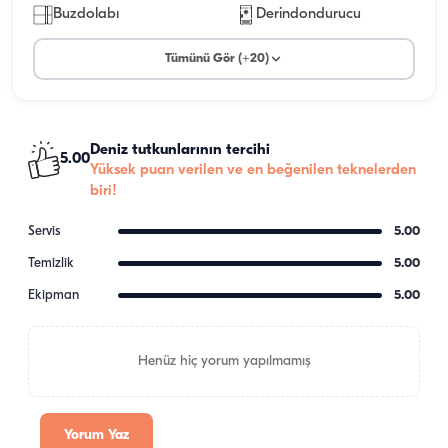
Buzdolabı
Derindondurucu
Tümünü Gör (+20)
Deniz tutkunlarının tercihi
5.00
Yüksek puan verilen ve en beğenilen teknelerden
biri!
Servis
5.00
Temizlik
5.00
Ekipman
5.00
Henüz hiç yorum yapılmamış
Yorum Yaz