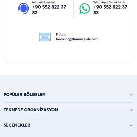
Müşteri Hizmetleri
WhatsApp Destek Hattı
+90 552 822 37
+90 552 822 37
83
83
E-posta
booking@limancepte.com
POPÜLER BÖLGELER
Antalya Yat Kiralama
TEKNEDE ORGANİZASYON
Alanya Yat Kiralama
Kemer Yat Kiralama
Teknede Doğum Günü Partisi
SEÇENEKLER
Kaş Tekne Kiralama
Teknede Bekarlığa Veda
Kalkan Tekne Kiralama
Teknede Parti