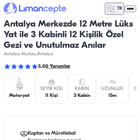
TR
Antalya Merkezde 12 Metre Lüks
Yat ile 3 Kabinli 12 Kişilik Özel
Gezi ve Unutulmaz Anılar
Antalya Merkez
,Antalya
5.0
0
Yorumlar
TIP
SEYIR KIŞI
KABIN
UZUNLUK
GE
Motoryat
11 Kişi
3 Kabin
15m
Kaptan ve Mürettebat