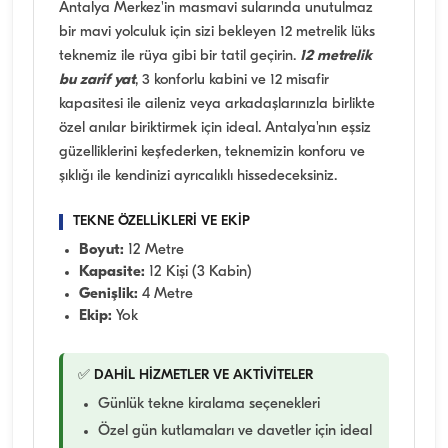
Antalya Merkez'in masmavi sularında unutulmaz
bir mavi yolculuk için sizi bekleyen 12 metrelik lüks
teknemiz ile rüya gibi bir tatil geçirin.
12 metrelik
bu zarif yat
, 3 konforlu kabini ve 12 misafir
kapasitesi ile aileniz veya arkadaşlarınızla birlikte
özel anılar biriktirmek için ideal. Antalya'nın eşsiz
güzelliklerini keşfederken, teknemizin konforu ve
şıklığı ile kendinizi ayrıcalıklı hissedeceksiniz.
TEKNE ÖZELLİKLERİ VE EKİP
Boyut:
12 Metre
Kapasite:
12 Kişi (3 Kabin)
Genişlik:
4 Metre
Ekip:
Yok
✅ DAHİL HİZMETLER VE AKTİVİTELER
Günlük tekne kiralama seçenekleri
Özel gün kutlamaları ve davetler için ideal