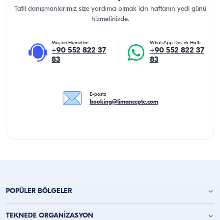
Tatil danışmanlarımız size yardımcı olmak için haftanın yedi günü
hizmetinizde.
Müşteri Hizmetleri
WhatsApp Destek Hattı
+90 552 822 37
+90 552 822 37
83
83
E-posta
booking@limancepte.com
POPÜLER BÖLGELER
Antalya Yat Kiralama
TEKNEDE ORGANİZASYON