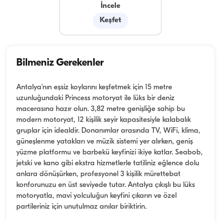
İncele
Keşfet
Bilmeniz Gerekenler
Antalya’nın eşsiz koylarını keşfetmek için 15 metre
uzunluğundaki Princess motoryat ile lüks bir deniz
macerasına hazır olun. 3,82 metre genişliğe sahip bu
modern motoryat, 12 kişilik seyir kapasitesiyle kalabalık
gruplar için idealdir. Donanımlar arasında TV, WiFi, klima,
güneşlenme yatakları ve müzik sistemi yer alırken, geniş
yüzme platformu ve barbekü keyfinizi ikiye katlar. Seabob,
jetski ve kano gibi ekstra hizmetlerle tatiliniz eğlence dolu
anlara dönüşürken, profesyonel 3 kişilik mürettebat
konforunuzu en üst seviyede tutar. Antalya çıkışlı bu lüks
motoryatla, mavi yolculuğun keyfini çıkarın ve özel
partileriniz için unutulmaz anılar biriktirin.