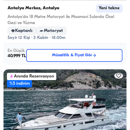
Antalya Merkez, Antalya
Yeni tekne
Antalya'da 18 Metre Motoryat ile Masmavi Sularda Özel
Gezi ve Yüzme
Kaptanlı
Motoryat
Seyir 12 Kişi · 3 Kabin · 18.00m
En Düşük
Müsaitlik & Fiyat Gör
40.999 TL
Anında Rezervasyon
%5 indirim