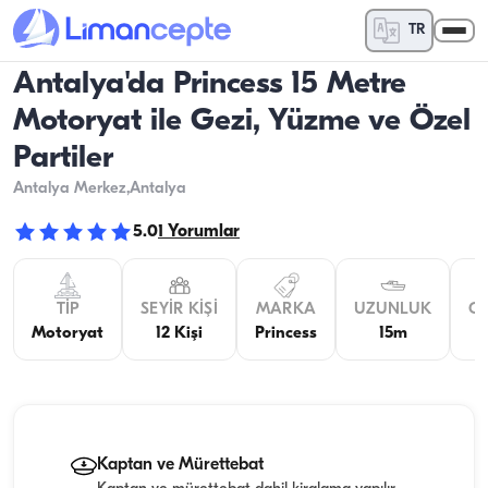
TR
Antalya'da Princess 15 Metre
Motoryat ile Gezi, Yüzme ve Özel
Partiler
Antalya Merkez
,Antalya
5.0
1
Yorumlar
TIP
SEYIR KIŞI
MARKA
UZUNLUK
GE
Motoryat
12 Kişi
Princess
15m
Kaptan ve Mürettebat