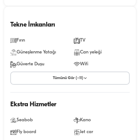
Tekne İmkanları
Fırın
TV
Güneşlenme Yatağı
Can yeleği
Güverte Duşu
Wifi
Tümünü Gör (+11)
Ekstra Hizmetler
Seabob
Kano
Fly board
Jet car