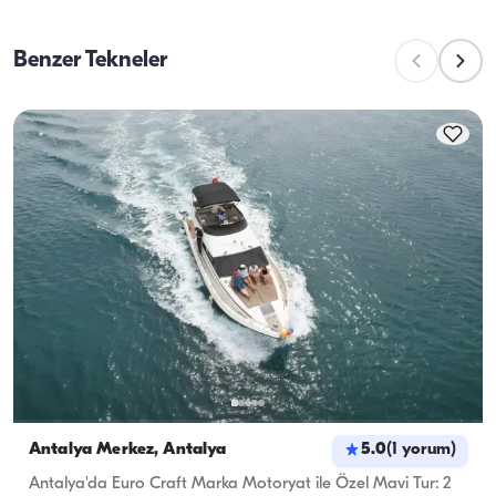
personeline devredebilirler. Yemek hazırlığı 
konaklamalarda kaç kişiyi ağırlayabileceğini, seyir 
konusunda ise, mürettebat yemek hazırlığı görevini 
kapasitesi ise yatın gündüz gezilerinde taşıyabileceği 
üstlenir.
Benzer Tekneler
maksimum yolcu sayısını ifade eder. Gecelik 
konaklamaları planlarken konaklama kapasitesini 
dikkate almak önemlidir; günlük kiralamalarda ise 
seyir kapasitesi geçerlidir.
Antalya Merkez, Antalya
5.0
(
1
yorum
)
Antalya'da Euro Craft Marka Motoryat ile Özel Mavi Tur: 2