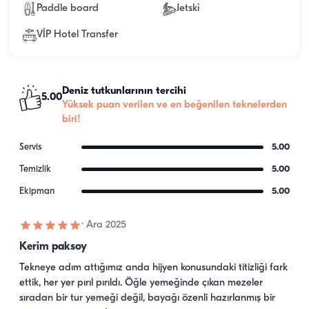
Paddle board
Jetski
VİP Hotel Transfer
Deniz tutkunlarının tercihi
5.00
Yüksek puan verilen ve en beğenilen teknelerden
biri!
Servis
5.00
Temizlik
5.00
Ekipman
5.00
·
Ara 2025
Kerim paksoy
Tekneye adım attığımız anda hijyen konusundaki titizliği fark 
ettik, her yer pırıl pırıldı. Öğle yemeğinde çıkan mezeler 
sıradan bir tur yemeği değil, bayağı özenli hazırlanmış bir 