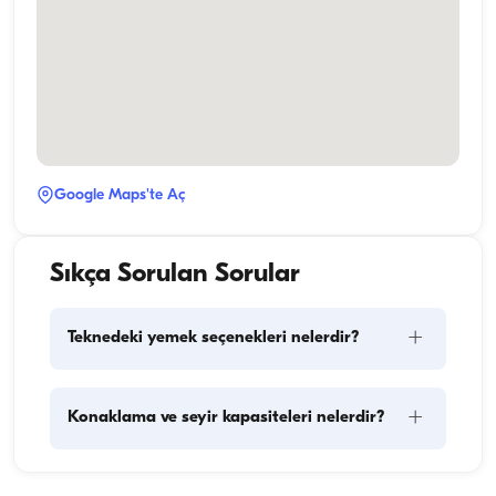
Google Maps'te Aç
Sıkça Sorulan Sorular
+
Teknedeki yemek seçenekleri nelerdir?
Teknede yemek planlaması iki temel bileşeni içerir: 
+
Konaklama ve seyir kapasiteleri nelerdir?
kumanya alışverişi ve yemek hazırlığı. Kumanya 
konusunda, konuklar alışverişi yapma esnekliğine 
sahiptirler ancak arzu ederlerse bu görevi tekne 
Konaklama kapasitesi bir teknenin gecelik 