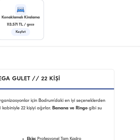
Konaklamalı Kiralama
113.571 TL
/
gece
Keşfet
GA GULET // 22 KİŞİ
rganizasyonlar için Bodrum'daki en iyi seçeneklerden
11 kabiniyle 22 kişiyi ağırlar.
Banana ve Ringo
gibi su
Ekip:
Profesyonel Tam Kadro