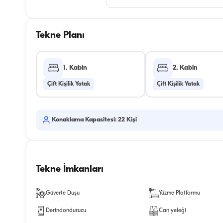
Tekne Planı
1. Kabin
2. Kabin
Çift Kişilik Yatak
Çift Kişilik Yatak
Konaklama Kapasitesi: 22 Kişi
Tekne İmkanları
Güverte Duşu
Yüzme Platformu
Derindondurucu
Can yeleği