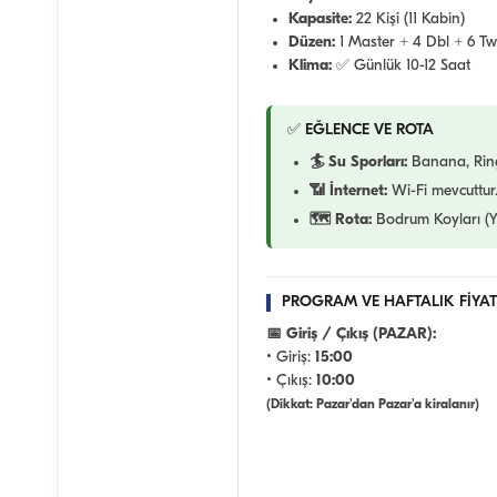
Kapasite:
22 Kişi (11 Kabin)
Düzen:
1 Master + 4 Dbl + 6 Tw
Klima:
✅ Günlük 10-12 Saat
✅ EĞLENCE VE ROTA
🏄 Su Sporları:
Banana, Ring
📶 İnternet:
Wi-Fi mevcuttur
🗺️ Rota:
Bodrum Koyları (Y
PROGRAM VE HAFTALIK FİYAT
📅 Giriş / Çıkış (PAZAR):
• Giriş:
15:00
• Çıkış:
10:00
(Dikkat: Pazar'dan Pazar'a kiralanır)