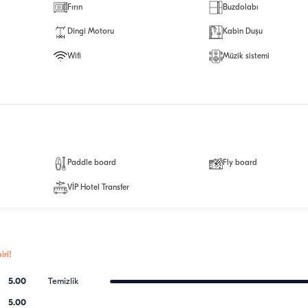
Fırın
Buzdolabı
Dingi Motoru
Kabin Duşu
Wifi
Müzik sistemi
Paddle board
Fly board
VİP Hotel Transfer
ri!
5.00
Temizlik
5.00