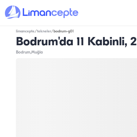
limancepte
/
tekneler
/
bodrum-g01
Bodrum'da 11 Kabinli, 2
Bodrum
,Muğla