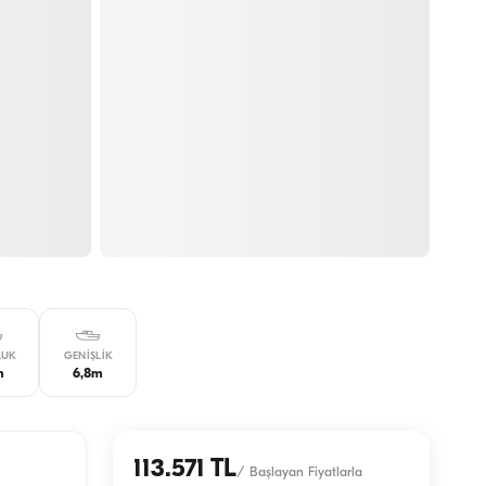
LUK
GENIŞLIK
m
6,8m
113.571 TL
/
Başlayan Fiyatlarla