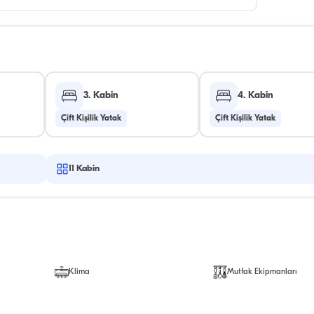
3. Kabin
4. Kabin
Çift Kişilik Yatak
Çift Kişilik Yatak
11
Kabin
Klima
Mutfak Ekipmanları