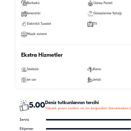
Barbekü
Güneş Paneli
Jeneratör
Güneşlenme Yatağı
Elektrikli Tuvalet
TV
Müzik sistemi
Ekstra Hizmetler
Seabob
Kano
Jet car
Jetski
Deniz tutkunlarının tercihi
5.00
Yüksek puan verilen ve en beğenilen teknelerden bi
Servis
Ekipman