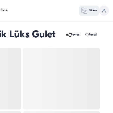
 Ekle
Türkçe
lik Lüks Gulet
Paylaş
Favori