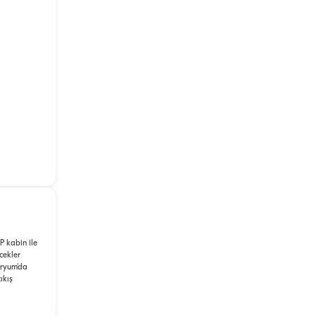
P kabin ile
cekler
aryum'da
ıkış