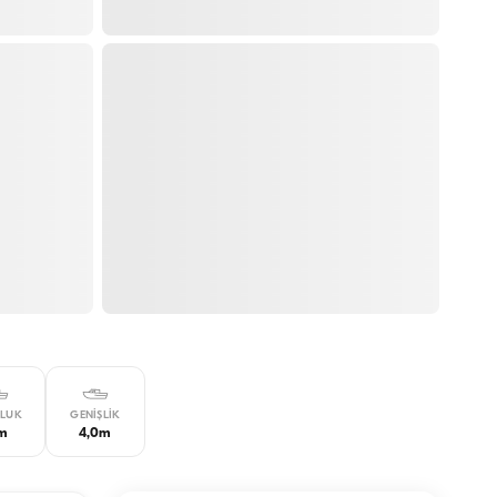
LUK
GENIŞLIK
m
4,0m