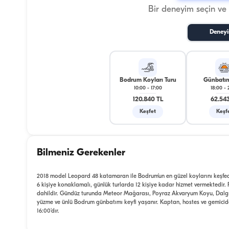
Bir deneyim seçin ve
Deneyi
Bodrum Koyları Turu
Günbatım
10:00
-
17:00
18:00
-
120.840 TL
62.543
Keşfet
Keşf
Bilmeniz Gerekenler
2018 model Leopard 48 katamaran ile Bodrum'un en güzel koylarını keşfedi
6 kişiye konaklamalı, günlük turlarda 12 kişiye kadar hizmet vermektedir. 
dahildir. Gündüz turunda Meteor Mağarası, Poyraz Akvaryum Koyu, Dalgıç
yüzme ve ünlü Bodrum günbatımı keyfi yaşanır. Kaptan, hostes ve gemiciden 
16:00'dır.