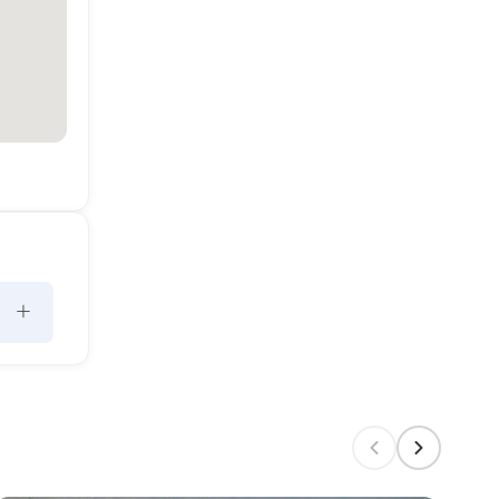
+
kaç 
. 