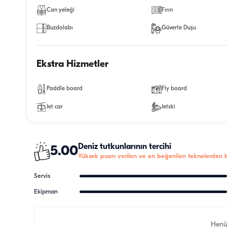
Can yeleği
Fırın
Buzdolabı
Güverte Duşu
Ekstra Hizmetler
Paddle board
Fly board
Jet car
Jetski
Deniz tutkunlarının tercihi
5.00
Yüksek puan verilen ve en beğenilen teknelerden bi
Servis
Ekipman
Henü