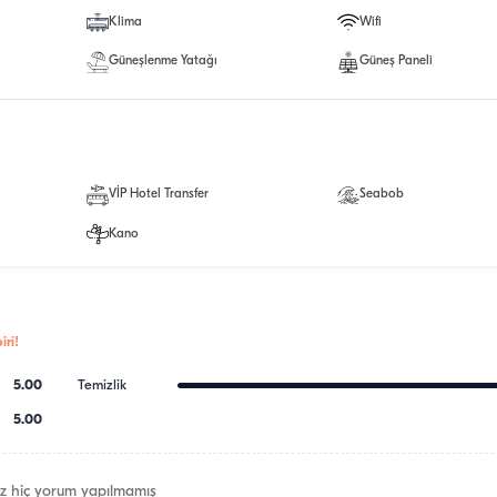
Klima
Wifi
Güneşlenme Yatağı
Güneş Paneli
VİP Hotel Transfer
Seabob
Kano
ri!
5.00
Temizlik
5.00
z hiç yorum yapılmamış