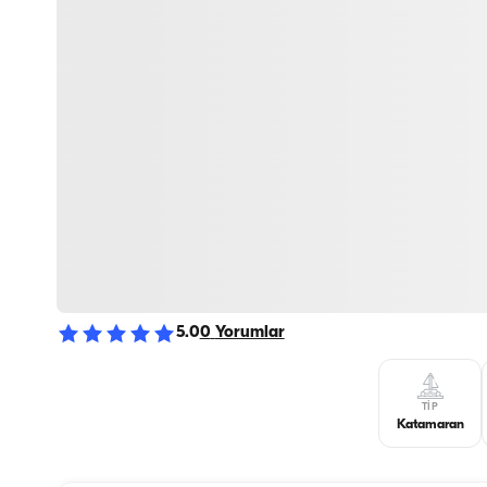
5.0
0
Yorumlar
TIP
Katamaran