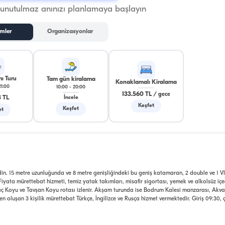
 unutulmaz anınızı planlamaya başlayın
mler
Organizasyonlar
ı Turu
Tam gün kiralama
Konaklamalı Kiralama
21:00
10:00
-
20:00
133.560 TL
/
gece
 TL
İncele
Keşfet
Keşfet
et
n. 15 metre uzunluğunda ve 8 metre genişliğindeki bu geniş katamaran, 2 double ve 1 VI
Fiyata mürettebat hizmeti, temiz yatak takımları, misafir sigortası, yemek ve alkolsüz içe
 Koyu ve Tavşan Koyu rotası izlenir. Akşam turunda ise Bodrum Kalesi manzarası, Akv
oluşan 3 kişilik mürettebat Türkçe, İngilizce ve Rusça hizmet vermektedir. Giriş 09:30, ç