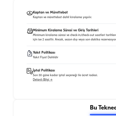
Kaptan ve Mürettebat
Kaptan ve mürettebat dahil kiralama yapılır.
Minimum Kiralama Süresi ve Giriş Tarihleri
Minimum kiralama süresi ve check-in/check-out saatleri tarihler
için ise 2 saattir. Ancak, sezon dışı veya son dakika rezervasyo
Yakıt Politikası
Yakıt Fiyat Dahildir
İptal Politikası
Son 30 güne kadar iptal seçeneği ile ücret iadesi.
Detaylı Bilgi →
Bu Tekned