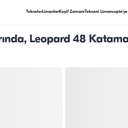
Tekneler
Limanlar
Keşif Zamanı
Tekneni Limancepte'ye
rında, Leopard 48 Katamar