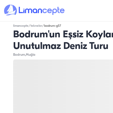
limancepte
/
tekneler
/
bodrum-g57
Bodrum'un Eşsiz Koyla
Unutulmaz Deniz Turu
Bodrum
,Muğla