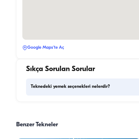
Google Maps'te Aç
Sıkça Sorulan Sorular
Teknedeki yemek seçenekleri nelerdir?
Teknede yemek planlaması iki temel bileşeni içerir: kuman
alışverişi ve yemek hazırlığı. Kumanya konusunda, konukla
alışverişi yapma esnekliğine sahiptirler ancak arzu ederler
Benzer Tekneler
görevi tekne personeline devredebilirler. Yemek hazırlığı 
konusunda ise, mürettebat yemek hazırlığı görevini üstlenir