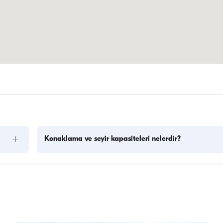
+
Konaklama ve seyir kapasiteleri nelerdir?
ya 
Konaklama kapasitesi bir teknenin gecelik konaklamalarda 
r 
kişiyi ağırlayabileceğini, seyir kapasitesi ise yatın gündüz 
se bu 
gezilerinde taşıyabileceği maksimum yolcu sayısını ifade eder
Gecelik konaklamaları planlarken konaklama kapasitesini 
.
dikkate almak önemlidir; günlük kiralamalarda ise seyir 
kapasitesi geçerlidir.