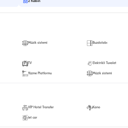
2
Kabin
Müzik sistemi
Buzdolabı
TV
Elektrikli Tuvalet
Yüzme Platformu
Müzik sistemi
VİP Hotel Transfer
Kano
Jet car