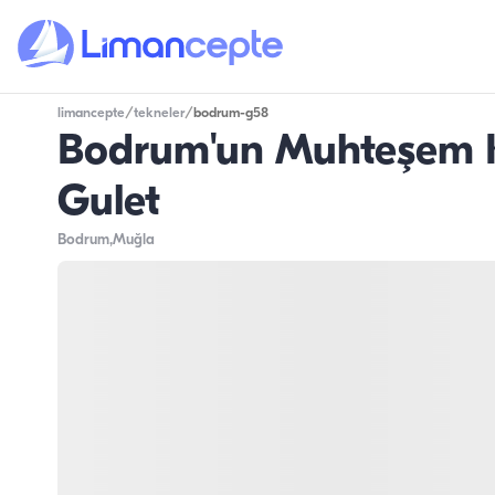
limancepte
/
tekneler
/
bodrum-g58
Bodrum'un Muhteşem Ko
Gulet
Bodrum
,Muğla