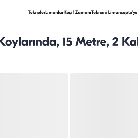
Tekneler
Limanlar
Keşif Zamanı
Tekneni Limancepte'ye
ylarında, 15 Metre, 2 Kab