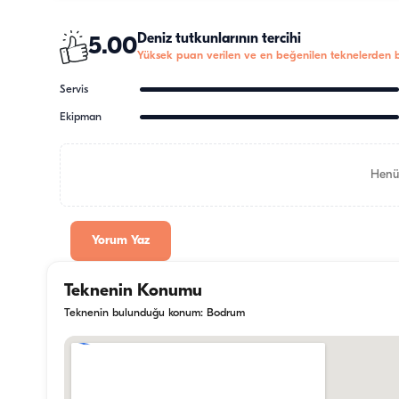
Deniz tutkunlarının tercihi
5.00
Yüksek puan verilen ve en beğenilen teknelerden bi
Servis
Ekipman
Henü
Yorum Yaz
Teknenin Konumu
Teknenin bulunduğu konum: Bodrum