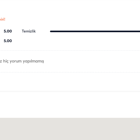
ri!
5.00
Temizlik
5.00
z hiç yorum yapılmamış