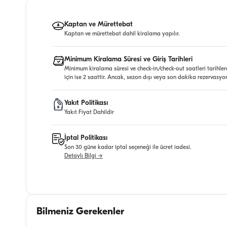
Kaptan ve Mürettebat
Kaptan ve mürettebat dahil kiralama yapılır.
Minimum Kiralama Süresi ve Giriş Tarihleri
Minimum kiralama süresi ve check-in/check-out saatleri tarihler
için ise 2 saattir. Ancak, sezon dışı veya son dakika rezervasyo
Yakıt Politikası
Yakıt Fiyat Dahildir
İptal Politikası
Son 30 güne kadar iptal seçeneği ile ücret iadesi.
Detaylı Bilgi →
Bilmeniz Gerekenler