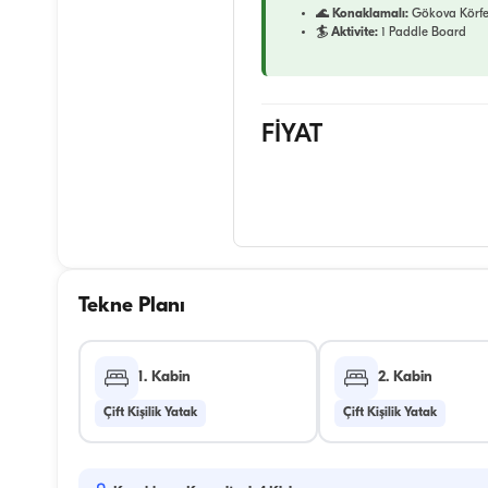
🌊 Konaklamalı:
Gökova Körfez
🏄 Aktivite:
1 Paddle Board
FİYAT
Tekne Planı
1. Kabin
2. Kabin
Çift Kişilik Yatak
Çift Kişilik Yatak