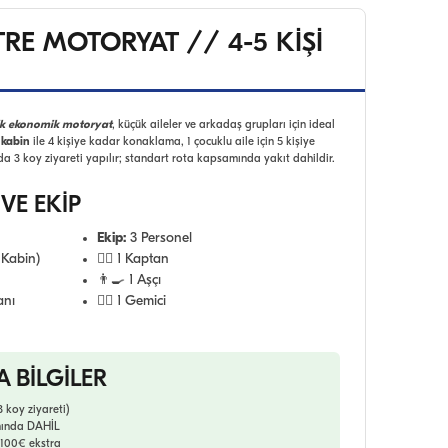
RE MOTORYAT // 4-5 KİŞİ
lik ekonomik motoryat
, küçük aileler ve arkadaş grupları için ideal
 kabin
ile 4 kişiye kadar konaklama, 1 çocuklu aile için 5 kişiye
da 3 koy ziyareti yapılır; standart rota kapsamında yakıt dahildir.
 VE EKİP
Ekip:
3 Personel
 Kabin)
👨‍✈️ 1 Kaptan
👨‍🍳 1 Aşçı
anı
🧑‍✈️ 1 Gemici
A BİLGİLER
 koy ziyareti)
mında DAHİL
100€ ekstra