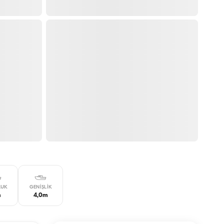
LUK
GENIŞLIK
m
4,0m