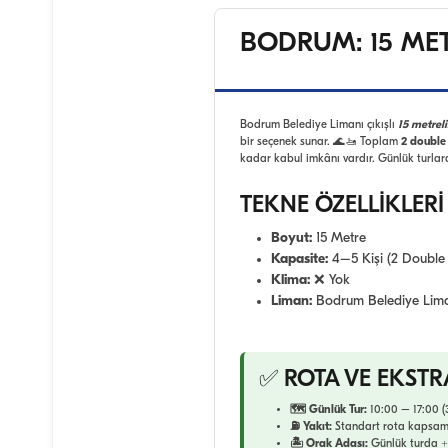
BODRUM: 15 MET
Bodrum Belediye Limanı çıkışlı
15 metre
bir seçenek sunar. 🌊🚤 Toplam
2 double
kadar kabul imkânı vardır. Günlük turlar
TEKNE ÖZELLİKLERİ
Boyut:
15 Metre
Kapasite:
4–5 Kişi (2 Double
Klima:
❌ Yok
Liman:
Bodrum Belediye Lim
✅ ROTA VE EKSTR
🗺️ Günlük Tur:
10:00 – 17:00 (3
⛽ Yakıt:
Standart rota kapsa
🏝️ Orak Adası:
Günlük turda +