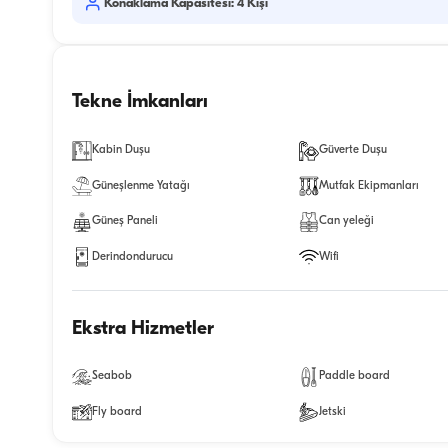
Konaklama Kapasitesi: 4 Kişi
Tekne İmkanları
Kabin Duşu
Güverte Duşu
Güneşlenme Yatağı
Mutfak Ekipmanları
Güneş Paneli
Can yeleği
Derindondurucu
Wifi
Ekstra Hizmetler
Seabob
Paddle board
Fly board
Jetski