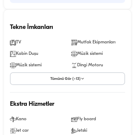
Tekne İmkanları
TV
Mutfak Ekipmanları
Kabin Duşu
Müzik sistemi
Müzik sistemi
Dingi Motoru
Tümünü Gör (+13)
Ekstra Hizmetler
Kano
Fly board
Jet car
Jetski