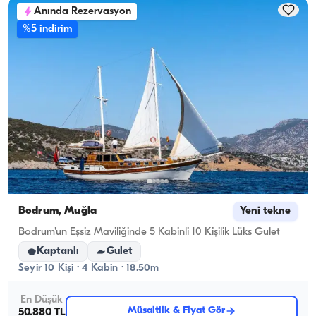
Anında Rezervasyon
seyir kapasitesi geçerlidir.
%5 indirim
Bodrum, Muğla
Yeni tekne
Bodrum'un Eşsiz Maviliğinde 5 Kabinli 10 Kişilik Lüks Gulet
Kaptanlı
Gulet
Seyir 10 Kişi · 4 Kabin · 18.50m
En Düşük
Müsaitlik & Fiyat Gör
50.880 TL