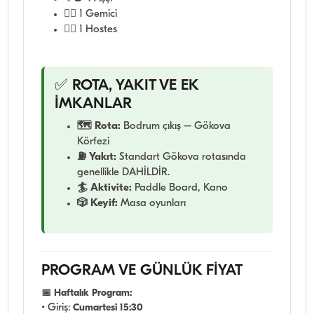
🧑‍✈️ 1 Gemici
👩‍✈️ 1 Hostes
✅ ROTA, YAKIT VE EK
İMKANLAR
🗺️ Rota:
Bodrum çıkış – Gökova
Körfezi
⛽ Yakıt:
Standart Gökova rotasında
genellikle DAHİLDİR.
🏄 Aktivite:
Paddle Board, Kano
🎲 Keyif:
Masa oyunları
PROGRAM VE GÜNLÜK FİYAT
📅 Haftalık Program:
• Giriş:
Cumartesi 15:30