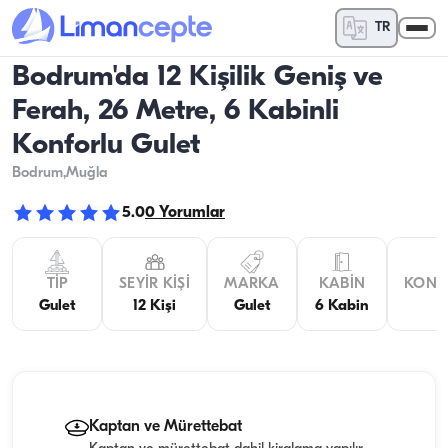
TR
Bodrum'da 12 Kişilik Geniş ve
Ferah, 26 Metre, 6 Kabinli
Konforlu Gulet
Bodrum
,Muğla
5.0
0
Yorumlar
TIP
SEYIR KIŞI
MARKA
KABIN
KONA
Gulet
12 Kişi
Gulet
6 Kabin
Kaptan ve Mürettebat