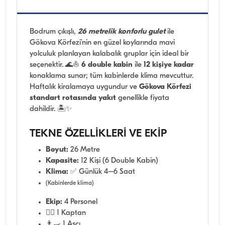
Bodrum çıkışlı,
26 metrelik konforlu gulet
ile
Gökova Körfezi’nin en güzel koylarında mavi
yolculuk planlayan kalabalık gruplar için ideal bir
seçenektir. 🌊⛵
6 double kabin
ile
12 kişiye kadar
konaklama sunar; tüm kabinlerde klima mevcuttur.
Haftalık kiralamaya uygundur ve
Gökova Körfezi
standart rotasında yakıt
genellikle fiyata
dahildir. 🏝️✨
TEKNE ÖZELLİKLERİ VE EKİP
Boyut:
26 Metre
Kapasite:
12 Kişi (6 Double Kabin)
Klima:
✅ Günlük 4–6 Saat
(Kabinlerde klima)
Ekip:
4 Personel
👨‍✈️ 1 Kaptan
👨‍🍳 1 Aşçı