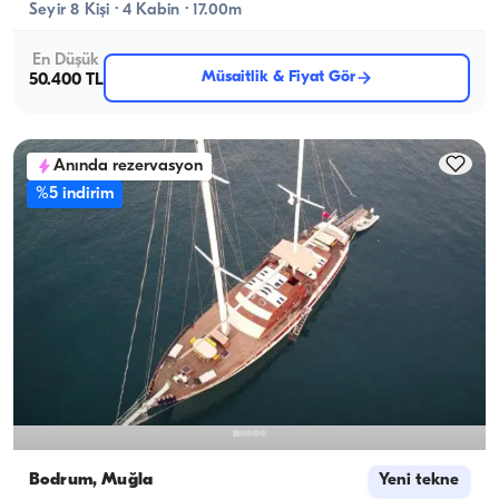
Seyir 8 Kişi · 4 Kabin · 17.00m
En Düşük
Müsaitlik & Fiyat Gör
50.400 TL
Anında rezervasyon
%5 indirim
Bodrum, Muğla
Yeni tekne