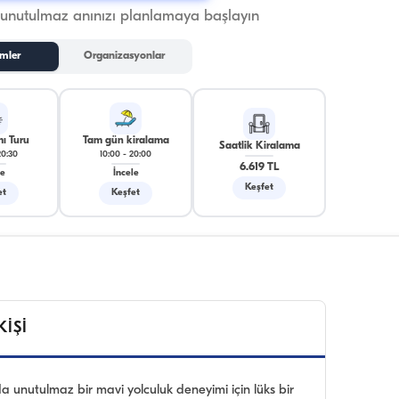
 unutulmaz anınızı planlamaya başlayın
mler
Organizasyonlar
ı Turu
Tam gün kiralama
Saatlik Kiralama
20:30
10:00
-
20:00
6.619 TL
le
İncele
Keşfet
et
Keşfet
İŞİ
a unutulmaz bir mavi yolculuk deneyimi için lüks bir