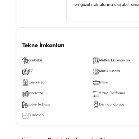
en güzel noktalarına ulaşabilirsiniz
Tekne İmkanları
Barbekü
Mutfak Ekipmanları
TV
Müzik sistemi
Can yeleği
Klima
Jeneratör
Yüzme Platformu
Güverte Duşu
Derindondurucu
Buzdolabı