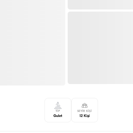
TIP
SEYIR KIŞI
Gulet
12 Kişi