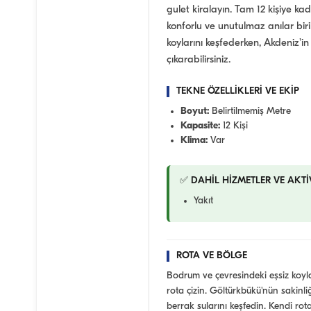
gulet kiralayın. Tam 12 kişiye k
konforlu ve unutulmaz anılar birikt
koylarını keşfederken, Akdeniz'in
çıkarabilirsiniz.
TEKNE ÖZELLİKLERİ VE EKİP
Boyut:
Belirtilmemiş Metre
Kapasite:
12 Kişi
Klima:
Var
✅ DAHİL HİZMETLER VE AKTİ
Yakıt
ROTA VE BÖLGE
Bodrum ve çevresindeki eşsiz koyla
rota çizin. Göltürkbükü'nün sakinliğ
berrak sularını keşfedin. Kendi rota