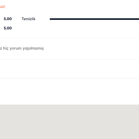
ri!
5.00
Temizlik
5.00
z hiç yorum yapılmamış