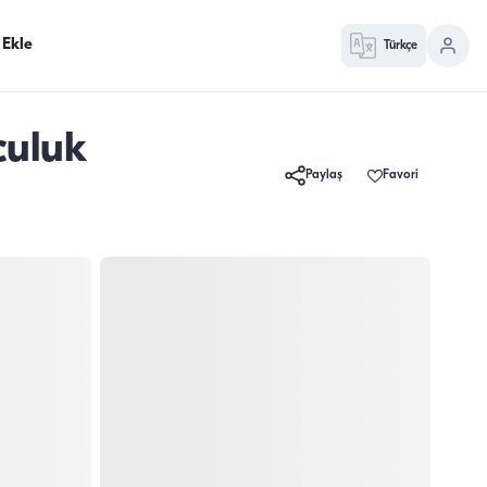
 Ekle
Türkçe
culuk
Paylaş
Favori