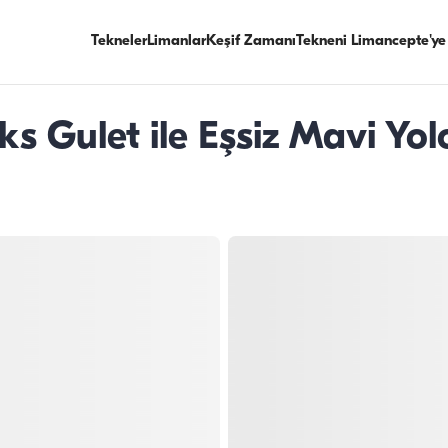
Tekneler
Limanlar
Keşif Zamanı
Tekneni Limancepte'ye
ks Gulet ile Eşsiz Mavi Yol