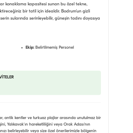
adar konaklama kapasitesi sunan bu özel tekne,
ireceğiniz bir tatil için idealdir. Bodrum'un gizli
 serin sularında serinleyebilir, güneşin tadını doyasıya
Ekip:
Belirtilmemiş Personel
VİTELER
r, antik kentler ve turkuaz plajlar arasında unutulmaz bir
ini, Yalıkavak'ın hareketliliğini veya Orak Adası'nın
nızı belirleyebilir veya size özel önerilerimizle bölgenin