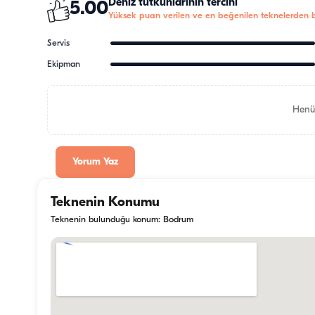
Deniz tutkunlarının tercihi
5.00
Yüksek puan verilen ve en beğenilen teknelerden bi
Servis
Ekipman
Henü
Yorum Yaz
Teknenin Konumu
Teknenin bulunduğu konum: Bodrum