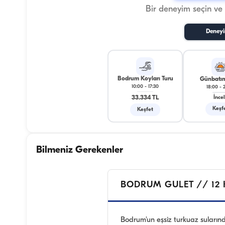
Bir deneyim seçin ve
Deneyi
Bodrum Koyları Turu
Günbatım
10:00
-
17:30
18:00
-
33.334 TL
İnce
Keşf
Keşfet
Bilmeniz Gerekenler
BODRUM GULET // 12 K
Bodrum'un eşsiz turkuaz sularınd