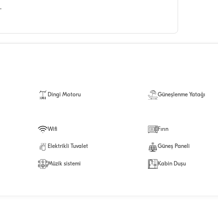
.
Dingi Motoru
Güneşlenme Yatağı
Wifi
Fırın
Elektrikli Tuvalet
Güneş Paneli
Müzik sistemi
Kabin Duşu