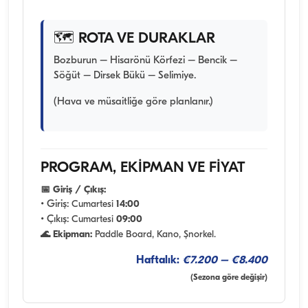
🗺️ ROTA VE DURAKLAR
Bozburun – Hisarönü Körfezi – Bencik –
Söğüt – Dirsek Bükü – Selimiye.
(Hava ve müsaitliğe göre planlanır.)
PROGRAM, EKİPMAN VE FİYAT
📅 Giriş / Çıkış:
• Giriş:
Cumartesi
14:00
• Çıkış:
Cumartesi
09:00
🌊 Ekipman:
Paddle Board, Kano, Şnorkel.
Haftalık:
€7.200 – €8.400
(Sezona göre değişir)