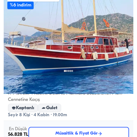
%6 indirim
Marmaris, Muğla
Yeni tekne
19 Metrelik 4 Kabinli Gulet ile Marmaris Bozburun’un Mavi
Cennetine Kaçış
Kaptanlı
Gulet
Seyir 8 Kişi · 4 Kabin · 19.00m
En Düşük
Müsaitlik & Fiyat Gör
56.828 TL