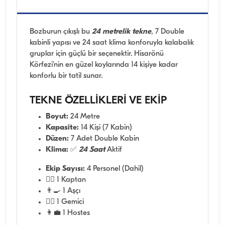
Bozburun çıkışlı bu
24 metrelik tekne
, 7 Double
kabinli yapısı ve 24 saat klima konforuyla kalabalık
gruplar için güçlü bir seçenektir. Hisarönü
Körfezi'nin en güzel koylarında 14 kişiye kadar
konforlu bir tatil sunar.
TEKNE ÖZELLİKLERİ VE EKİP
Boyut:
24 Metre
Kapasite:
14 Kişi (7 Kabin)
Düzen:
7 Adet Double Kabin
Klima:
✅
24 Saat
Aktif
Ekip Sayısı:
4 Personel (Dahil)
👨‍✈️ 1 Kaptan
👨‍🍳 1 Aşçı
🧑‍✈️ 1 Gemici
👩‍💼 1 Hostes