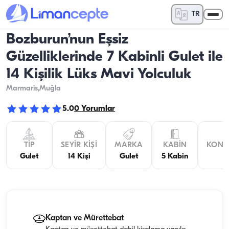
TR
Bozburun’nun Eşsiz
Güzelliklerinde 7 Kabinli Gulet ile
14 Kişilik Lüks Mavi Yolculuk
Marmaris
,Muğla
5.0
0
Yorumlar
TIP
SEYIR KIŞI
MARKA
KABIN
KONA
Gulet
14 Kişi
Gulet
5 Kabin
Kaptan ve Mürettebat