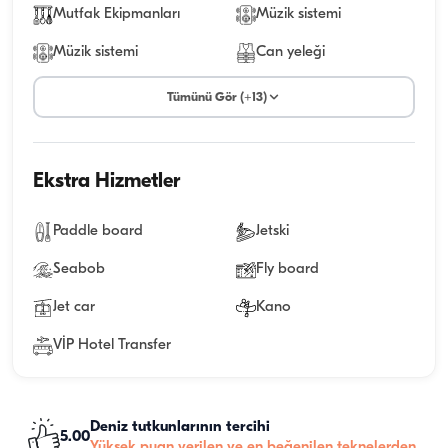
Mutfak Ekipmanları
Müzik sistemi
Müzik sistemi
Can yeleği
Tümünü Gör (+13)
Ekstra Hizmetler
Paddle board
Jetski
Seabob
Fly board
Jet car
Kano
VİP Hotel Transfer
Deniz tutkunlarının tercihi
5.00
Yüksek puan verilen ve en beğenilen teknelerden