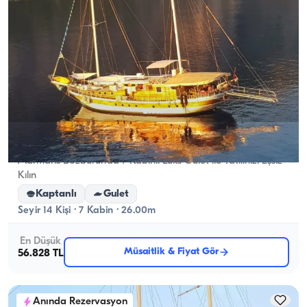
Marmaris, Muğla
Yeni tekne
Marmaris Bozburun’da 7 Kabinli Lüks Gulet ile Tatilinizi Eşsiz
Kılın
Kaptanlı
Gulet
Seyir 14 Kişi · 7 Kabin · 26.00m
En Düşük
Müsaitlik & Fiyat Gör
56.828 TL
Anında Rezervasyon