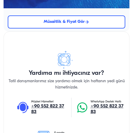
Seyir 8 Kişi · 4 Kabin · 21.00m
Müsaitlik & Fiyat Gör
Yardıma mı ihtiyacınız var?
Tatil danışmanlarımız size yardımcı olmak için haftanın yedi günü
hizmetinizde.
Müşteri Hizmetleri
WhatsApp Destek Hattı
+90 552 822 37
+90 552 822 37
83
83
E-posta