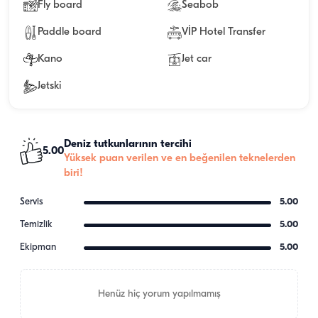
Fly board
Seabob
Paddle board
VİP Hotel Transfer
Kano
Jet car
Jetski
Deniz tutkunlarının tercihi
5.00
Yüksek puan verilen ve en beğenilen teknelerden
biri!
Servis
5.00
Temizlik
5.00
Ekipman
5.00
Henüz hiç yorum yapılmamış