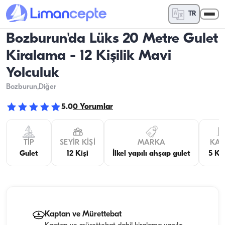
TR
Bozburun'da Lüks 20 Metre Gulet
Kiralama - 12 Kişilik Mavi
Yolculuk
Bozburun
,Diğer
5.0
0
Yorumlar
TIP
SEYIR KIŞI
MARKA
KAB
Gulet
12 Kişi
İlkel yapılı ahşap gulet
5 Ka
Kaptan ve Mürettebat