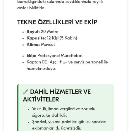
berraklığındaki sularında sevdiklerinizle keyifli
anılar biriktirin.
TEKNE ÖZELLİKLERİ VE EKİP
Boyut:
20 Metre
Kapasite:
12 Kişi (5 Kabin)
Klima:
Mevcut
Ekip:
Profesyonel Mürettebat
Kaptan 👨‍✈️, Aşçı 👨‍🍳 ve servis personeli ile
hizmetinizdeyiz.
✅ DAHİL HİZMETLER VE
AKTİVİTELER
Yakıt ⛽, liman vergileri ve zorunlu
sigortalar dahildir.
Şnorkel, yüzme paletleri gibi su sporları
ekipmanları 🏄 ücretsizdir.