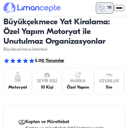
TR
Büyükçekmece Yat Kiralama:
Özel Yapım Motoryat ile
Unutulmaz Organizasyonlar
Büyükçekmece
,İstanbul
5.0
0
Yorumlar
TIP
SEYIR KIŞI
MARKA
UZUNLUK
Motoryat
10 Kişi
Özel Yapım
11m
Kaptan ve Mürettebat