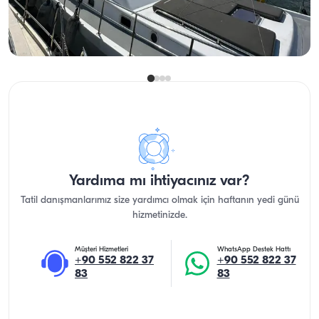
En Düşük
Müsaitlik & Fiyat Gör
3.750 TL
Yardıma mı ihtiyacınız var?
Tatil danışmanlarımız size yardımcı olmak için haftanın yedi günü
hizmetinizde.
Müşteri Hizmetleri
WhatsApp Destek Hattı
+90 552 822 37
+90 552 822 37
83
83