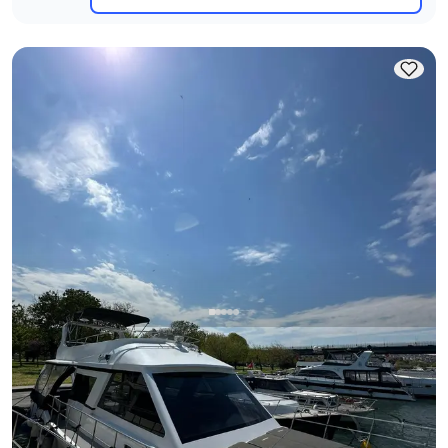
Eminönü, İstanbul
Yeni tekne
Eminönü Yat Kiralama ile Boğaz’ın Tadını Çıkarın!
Kaptanlı
Motoryat
Seyir 12 Kişi · 15.00m