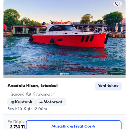
Anadolu Hisarı, İstanbul
Yeni tekne
Hisarönü Yat Kiralama ✅
Kaptanlı
Motoryat
Seyir 10 Kişi · 12.00m
En Düşük
Müsaitlik & Fiyat Gör
3.750 TL