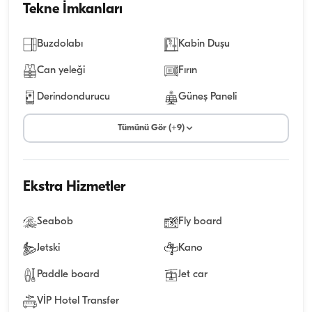
Tekne İmkanları
Buzdolabı
Kabin Duşu
Can yeleği
Fırın
Derindondurucu
Güneş Paneli
Tümünü Gör (+9)
Ekstra Hizmetler
Seabob
Fly board
Jetski
Kano
Paddle board
Jet car
VİP Hotel Transfer