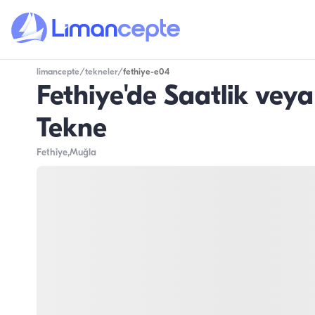
limancepte
/
tekneler
/
fethiye-e04
Fethiye'de Saatlik veya
Tekne
Fethiye
,Muğla