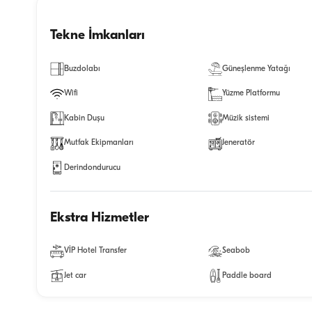
Tekne İmkanları
Buzdolabı
Güneşlenme Yatağı
Wifi
Yüzme Platformu
Kabin Duşu
Müzik sistemi
Mutfak Ekipmanları
Jeneratör
Derindondurucu
Ekstra Hizmetler
VİP Hotel Transfer
Seabob
Jet car
Paddle board