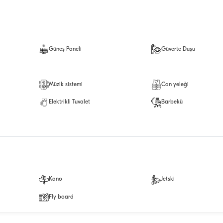
Güneş Paneli
Güverte Duşu
Müzik sistemi
Can yeleği
Elektrikli Tuvalet
Barbekü
Kano
Jetski
Fly board