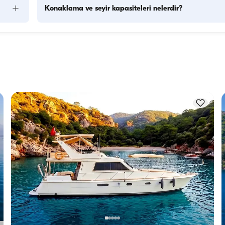
+
Konaklama ve seyir kapasiteleri nelerdir?
ya 
Konaklama kapasitesi bir teknenin gecelik konaklamalarda 
r 
kişiyi ağırlayabileceğini, seyir kapasitesi ise yatın gündüz 
se bu 
gezilerinde taşıyabileceği maksimum yolcu sayısını ifade eder
Gecelik konaklamaları planlarken konaklama kapasitesini 
.
dikkate almak önemlidir; günlük kiralamalarda ise seyir 
kapasitesi geçerlidir.