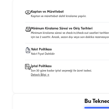
Kaptan ve Mürettebat
Kaptan ve mürettebat dahil kiralama yapılır.
Minimum Kiralama Süresi ve Giriş Tarihleri
Minimum kiralama süresi ve check-in/check-out saatleri tarihler
için ise 2 saattir. Ancak, sezon dışı veya son dakika rezervasyo
Yakıt Politikası
Yakıt Fiyat Dahildir
İptal Politikası
Son 30 güne kadar iptal seçeneği ile ücret iadesi.
Detaylı Bilgi →
Bu Tekned