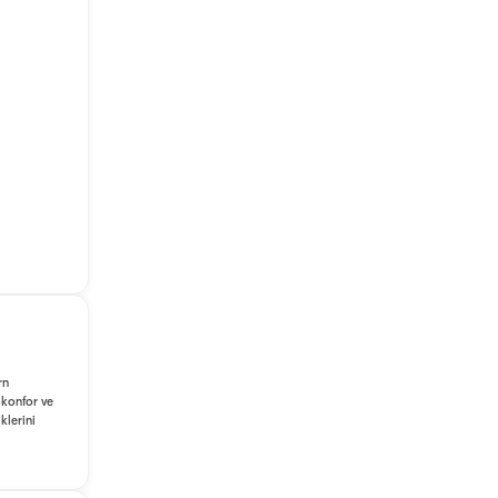
rn
 konfor ve
klerini