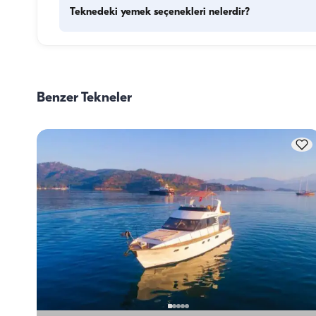
Teknedeki yemek seçenekleri nelerdir?
Teknede yemek planlaması iki temel bileşeni içerir: kuman
alışverişi ve yemek hazırlığı. Kumanya konusunda, konukla
alışverişi yapma esnekliğine sahiptirler ancak arzu ederler
Benzer Tekneler
görevi tekne personeline devredebilirler. Yemek hazırlığı 
konusunda ise, mürettebat yemek hazırlığı görevini üstlenir