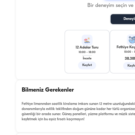
Bir deneyim seçin ve
Deneyi
Fethiye Koy
12 Adalar Turu
10:00
-
10:00
-
18:00
38.381
İncele
Keşfet
Keşf
Bilmeniz Gerekenler
Fethiye limanından saatlik kiralama imkanı sunan 12 metre uzunluğundaki 
donanımlarıyla evlilik teklifinden doğum gününe kadar her türlü organizasyo
güvenliği bir arada sunar. Güneş panelleri, yüzme platformu ve müzik sistem
keşfetmek için bu eşsiz fırsatı kaçırmayın!