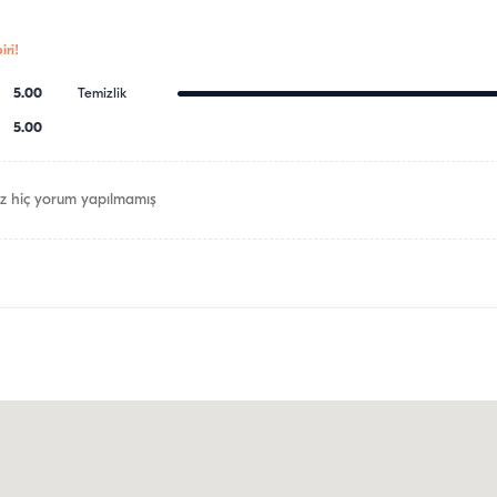
ri!
5.00
Temizlik
5.00
z hiç yorum yapılmamış