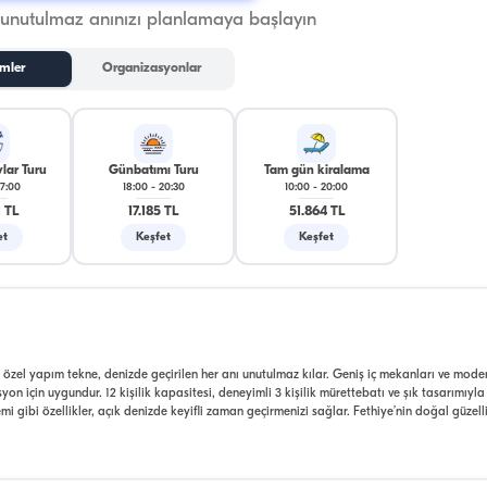
 unutulmaz anınızı planlamaya başlayın
mler
Organizasyonlar
lar Turu
Günbatımı Turu
Tam gün kiralama
17:00
18:00
-
20:30
10:00
-
20:00
 TL
17.185 TL
51.864 TL
et
Keşfet
Keşfet
özel yapım tekne, denizde geçirilen her anı unutulmaz kılar. Geniş iç mekanları ve mode
n için uygundur. 12 kişilik kapasitesi, deneyimli 3 kişilik mürettebatı ve şık tasarımıyla
i gibi özellikler, açık denizde keyifli zaman geçirmenizi sağlar. Fethiye’nin doğal güzelli