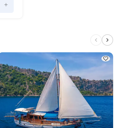
+
kaç 
. 