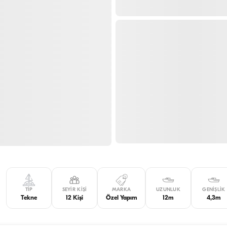
TIP
SEYIR KIŞI
MARKA
UZUNLUK
GENIŞLIK
Tekne
12 Kişi
Özel Yapım
12m
4,3m