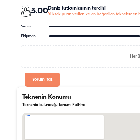
Deniz tutkunlarının tercihi
5.00
Yüksek puan verilen ve en beğenilen teknelerden bi
Servis
Ekipman
Henü
Yorum Yaz
Teknenin Konumu
Teknenin bulunduğu konum: Fethiye