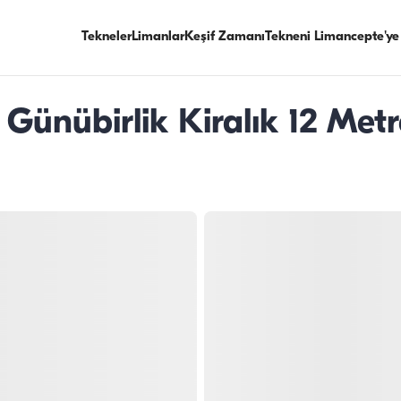
Tekneler
Limanlar
Keşif Zamanı
Tekneni Limancepte'ye
 Günübirlik Kiralık 12 Metr