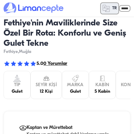
TR
Fethiye'nin Maviliklerinde Size
Özel Bir Rota: Konforlu ve Geniş
Gulet Tekne
Fethiye
,Muğla
5.0
0
Yorumlar
TIP
SEYIR KIŞI
MARKA
KABIN
KONA
Gulet
12 Kişi
Gulet
5 Kabin
Kaptan ve Mürettebat