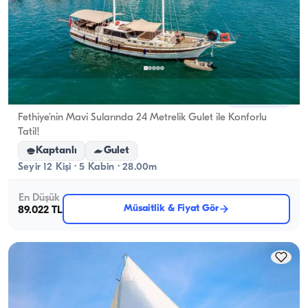
Fethiye, Muğla
Yeni tekne
Fethiye’nin Mavi Sularında 24 Metrelik Gulet ile Konforlu
Tatil!
Kaptanlı
Gulet
Seyir 12 Kişi · 5 Kabin · 28.00m
En Düşük
Müsaitlik & Fiyat Gör
89.022 TL