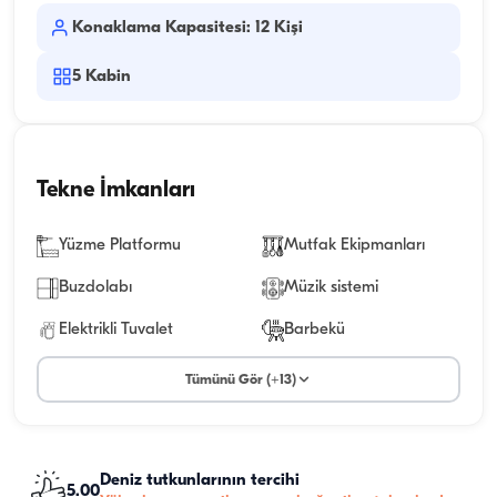
Konaklama Kapasitesi: 12 Kişi
5
Kabin
Tekne İmkanları
Yüzme Platformu
Mutfak Ekipmanları
Buzdolabı
Müzik sistemi
Elektrikli Tuvalet
Barbekü
Tümünü Gör (+13)
Deniz tutkunlarının tercihi
5.00