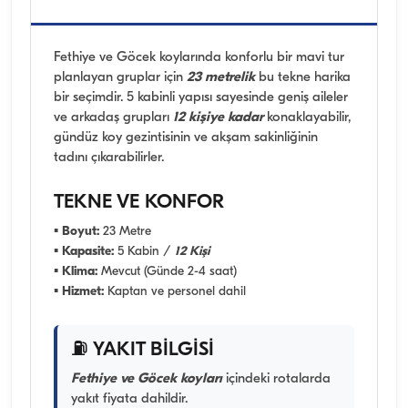
Fethiye ve Göcek koylarında konforlu bir mavi tur
planlayan gruplar için
23 metrelik
bu tekne harika
bir seçimdir. 5 kabinli yapısı sayesinde geniş aileler
ve arkadaş grupları
12 kişiye kadar
konaklayabilir,
gündüz koy gezintisinin ve akşam sakinliğinin
tadını çıkarabilirler.
TEKNE VE KONFOR
▪
Boyut:
23 Metre
▪
Kapasite:
5 Kabin /
12 Kişi
▪
Klima:
Mevcut (Günde 2-4 saat)
▪
Hizmet:
Kaptan ve personel dahil
⛽ YAKIT BİLGİSİ
Fethiye ve Göcek koyları
içindeki rotalarda
yakıt fiyata dahildir.