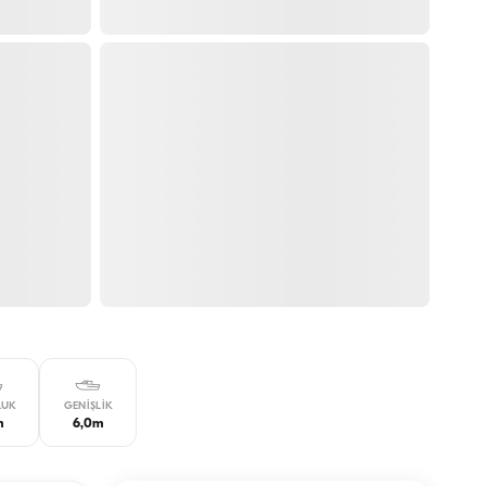
LUK
GENIŞLIK
m
6,0m