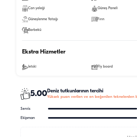
Can yeleği
Güneş Paneli
Güneşlenme Yatağı
Fırın
Barbekü
Ekstra Hizmetler
Jetski
Fly board
Deniz tutkunlarının tercihi
5.00
Yüksek puan verilen ve en beğenilen teknelerden bi
Servis
Ekipman