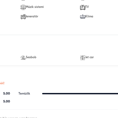
Müzik sistemi
TV
Jeneratör
Klima
Seabob
Jet car
ri!
5.00
Temizlik
5.00