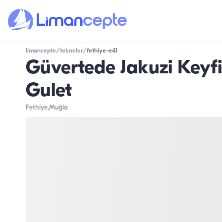
limancepte
/
tekneler
/
fethiye-e41
Güvertede Jakuzi Keyfi:
Gulet
Fethiye
,Muğla