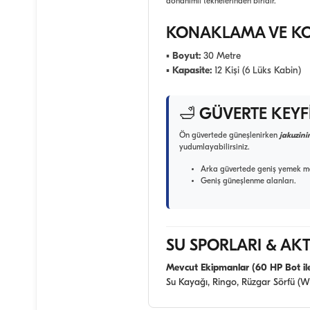
donanımlı teknelerinden biridir.
KONAKLAMA VE K
▪
Boyut:
30 Metre
▪
Kapasite:
12 Kişi (6 Lüks Kabin)
🛁 GÜVERTE KEYFİ
Ön güvertede güneşlenirken
jakuzini
yudumlayabilirsiniz.
Arka güvertede geniş yemek ma
Geniş güneşlenme alanları.
SU SPORLARI & AKT
Mevcut Ekipmanlar (60 HP Bot ile
Su Kayağı, Ringo, Rüzgar Sörfü (W