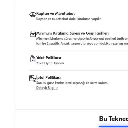
Kaptan ve Mürettebat
Kaptan ve mürettebat dahil kiralama yapılır.
Minimum Kiralama Süresi ve Giriş Tarihleri
Minimum kiralama süresi ve check-in/check-out saatleri tarihler
için ise 2 saattir. Ancak, sezon dışı veya son dakika rezervasyo
Yakıt Politikası
Yakıt Fiyat Dahildir
İptal Politikası
Son 30 güne kadar iptal seçeneği ile ücret iadesi.
Detaylı Bilgi →
Bu Tekned