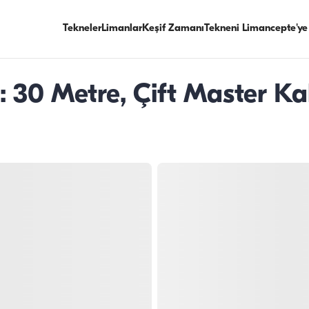
Tekneler
Limanlar
Keşif Zamanı
Tekneni Limancepte'ye
 30 Metre, Çift Master Kab