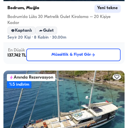
Bodrum, Muğla
Yeni tekne
Bodrum'da Lüks 30 Metrelik Gulet Kiralama – 20 Kişiye
Kadar
Kaptanlı
Gulet
Seyir 20 Kişi · 8 Kabin · 30.00m
En Düşük
Müsaitlik & Fiyat Gör
137.742 TL
Anında Rezervasyon
%5 indirim