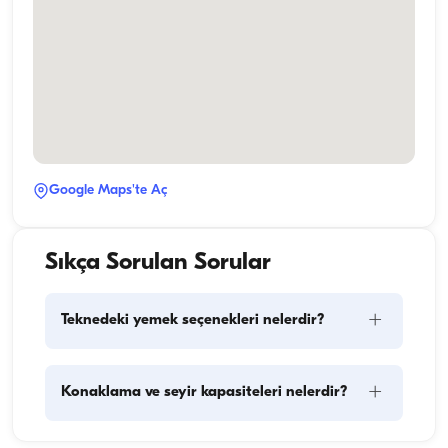
Google Maps'te Aç
Sıkça Sorulan Sorular
+
Teknedeki yemek seçenekleri nelerdir?
Teknede yemek planlaması iki temel bileşeni içerir: 
+
Konaklama ve seyir kapasiteleri nelerdir?
kumanya alışverişi ve yemek hazırlığı. Kumanya 
konusunda, konuklar alışverişi yapma esnekliğine 
sahiptirler ancak arzu ederlerse bu görevi tekne 