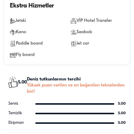
Ekstra Hizmetler
Jetski
VİP Hotel Transfer
Kano
Seabob
Paddle board
Jet car
Fly board
Deniz tutkunlarının tercihi
5.00
Yüksek puan verilen ve en beğenilen teknelerden
biri!
Servis
5.00
Temizlik
5.00
Ekipman
5.00