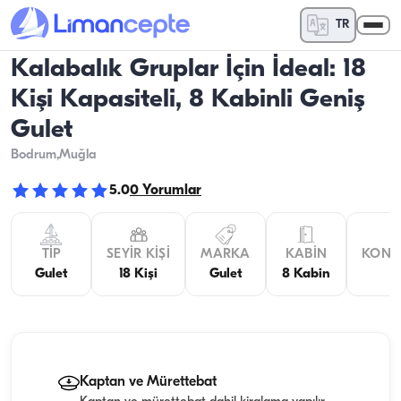
TR
Kalabalık Gruplar İçin İdeal: 18
Kişi Kapasiteli, 8 Kabinli Geniş
Gulet
Bodrum
,Muğla
5.0
0
Yorumlar
TIP
SEYIR KIŞI
MARKA
KABIN
KONA
Gulet
18 Kişi
Gulet
8 Kabin
Kaptan ve Mürettebat