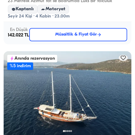
23 Metrelik Azimut Yat ile Bodrum'da Lüks Bir Yolculuk
Kaptanlı
Motoryat
Seyir 24 Kişi · 4 Kabin · 23.00m
En Düşük
Müsaitlik & Fiyat Gör
142.022 TL
Anında rezervasyon
%5 indirim