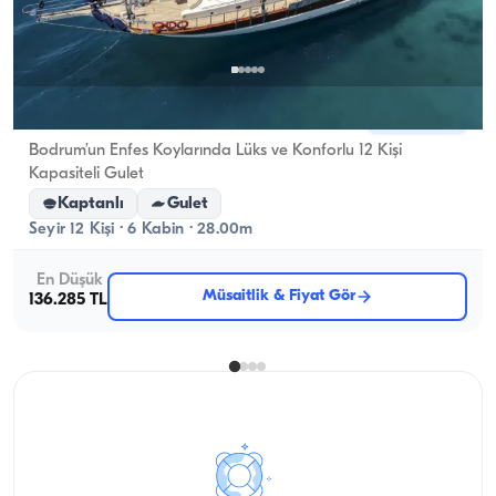
Bodrum, Muğla
Yeni tekne
Bodrum’un Enfes Koylarında Lüks ve Konforlu 12 Kişi
Kapasiteli Gulet
Kaptanlı
Gulet
Seyir 12 Kişi · 6 Kabin · 28.00m
En Düşük
Müsaitlik & Fiyat Gör
136.285 TL