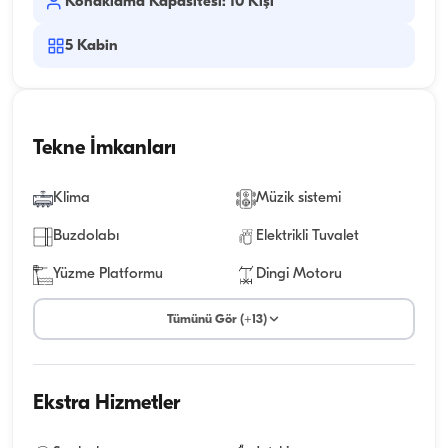
Konaklama Kapasitesi: 10 Kişi
5
Kabin
Tekne İmkanları
Klima
Müzik sistemi
Buzdolabı
Elektrikli Tuvalet
Yüzme Platformu
Dingi Motoru
Tümünü Gör (+13)
Ekstra Hizmetler