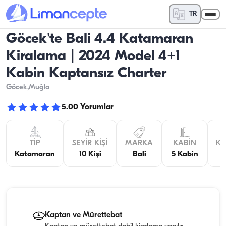
TR
Göcek'te Bali 4.4 Katamaran
Kiralama | 2024 Model 4+1
Kabin Kaptansız Charter
Göcek
,Muğla
5.0
0
Yorumlar
TIP
SEYIR KIŞI
MARKA
KABIN
KO
Katamaran
10 Kişi
Bali
5 Kabin
Kaptan ve Mürettebat