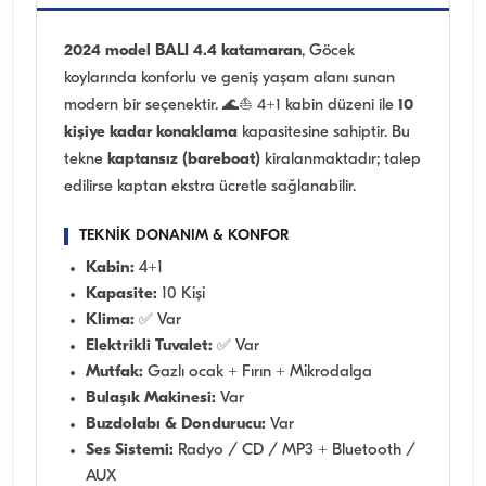
2024 model BALI 4.4 katamaran
, Göcek
koylarında konforlu ve geniş yaşam alanı sunan
modern bir seçenektir. 🌊⛵ 4+1 kabin düzeni ile
10
kişiye kadar konaklama
kapasitesine sahiptir. Bu
tekne
kaptansız (bareboat)
kiralanmaktadır; talep
edilirse kaptan ekstra ücretle sağlanabilir.
TEKNİK DONANIM & KONFOR
Kabin:
4+1
Kapasite:
10 Kişi
Klima:
✅ Var
Elektrikli Tuvalet:
✅ Var
Mutfak:
Gazlı ocak + Fırın + Mikrodalga
Bulaşık Makinesi:
Var
Buzdolabı & Dondurucu:
Var
Ses Sistemi:
Radyo / CD / MP3 + Bluetooth /
AUX