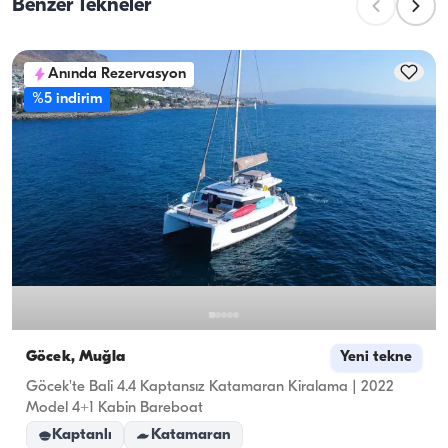
üstlenir.
Benzer Tekneler
maksimum yolcu sayısını ifade eder. Gecelik 
konaklamaları planlarken konaklama kapasitesini 
dikkate almak önemlidir; günlük kiralamalarda ise 
Anında Rezervasyon
seyir kapasitesi geçerlidir.
%5 indirim
Göcek, Muğla
Yeni tekne
Göcek'te Bali 4.4 Kaptansız Katamaran Kiralama | 2022
Model 4+1 Kabin Bareboat
Kaptanlı
Katamaran