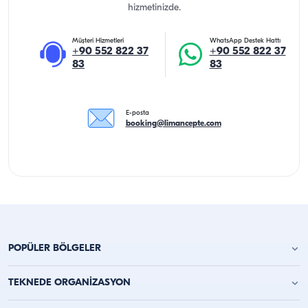
hizmetinizde.
Müşteri Hizmetleri
WhatsApp Destek Hattı
+90 552 822 37
+90 552 822 37
83
83
E-posta
booking@limancepte.com
POPÜLER BÖLGELER
Antalya Yat Kiralama
TEKNEDE ORGANİZASYON
Alanya Yat Kiralama
Kemer Yat Kiralama