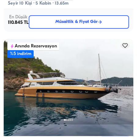
Seyir 10 Kişi · 5 Kabin · 13.65m
En Düşük
Müsaitlik & Fiyat Gör
110.845 TL
Anında Rezervasyon
%5 indirim
Göcek, Muğla
Yeni tekne