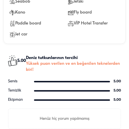
Seabob
Jetski
Kano
Fly board
Paddle board
VİP Hotel Transfer
Jet car
Deniz tutkunlarının tercihi
5.00
Yüksek puan verilen ve en beğenilen teknelerden
biri!
Servis
5.00
Temizlik
5.00
Ekipman
5.00
Henüz hiç yorum yapılmamış