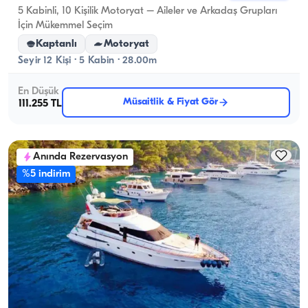
5 Kabinli, 10 Kişilik Motoryat – Aileler ve Arkadaş Grupları
İçin Mükemmel Seçim
Kaptanlı
Motoryat
Seyir 12 Kişi · 5 Kabin · 28.00m
En Düşük
Müsaitlik & Fiyat Gör
111.255 TL
Anında Rezervasyon
%5 indirim