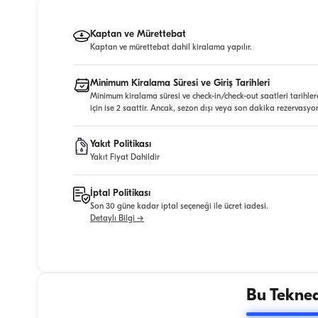
Kaptan ve Mürettebat
Kaptan ve mürettebat dahil kiralama yapılır.
Minimum Kiralama Süresi ve Giriş Tarihleri
Minimum kiralama süresi ve check-in/check-out saatleri tarihler
için ise 2 saattir. Ancak, sezon dışı veya son dakika rezervasyo
Yakıt Politikası
Yakıt Fiyat Dahildir
İptal Politikası
Son 30 güne kadar iptal seçeneği ile ücret iadesi.
Detaylı Bilgi →
Bu Tekned