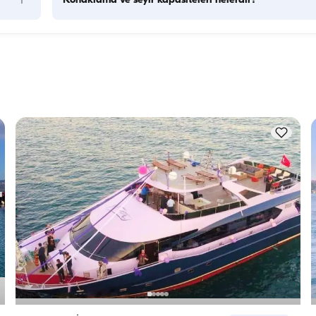
+
Konaklama ve seyir kapasiteleri nelerdir?
ya 
Konaklama kapasitesi bir teknenin gecelik konaklamalarda 
r 
kişiyi ağırlayabileceğini, seyir kapasitesi ise yatın gündüz 
se bu 
gezilerinde taşıyabileceği maksimum yolcu sayısını ifade eder
Gecelik konaklamaları planlarken konaklama kapasitesini 
.
dikkate almak önemlidir; günlük kiralamalarda ise seyir 
kapasitesi geçerlidir.