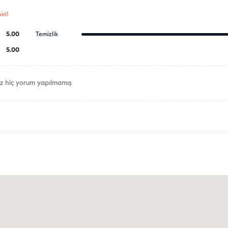
ri!
5.00
Temizlik
5.00
z hiç yorum yapılmamış