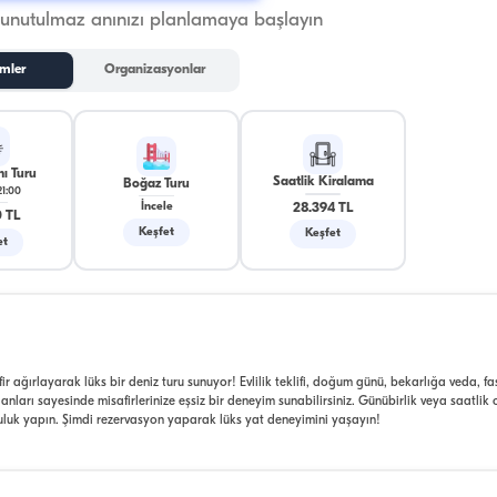
 unutulmaz anınızı planlamaya başlayın
mler
Organizasyonlar
ı Turu
Saatlik Kiralama
Boğaz Turu
21:00
28.394 TL
İncele
 TL
Keşfet
Keşfet
et
r ağırlayarak lüks bir deniz turu sunuyor! Evlilik teklifi, doğum günü, bekarlığa veda, fas
lanları sayesinde misafirlerinize eşsiz bir deneyim sunabilirsiniz. Günübirlik veya saatlik
lculuk yapın. Şimdi rezervasyon yaparak lüks yat deneyimini yaşayın!