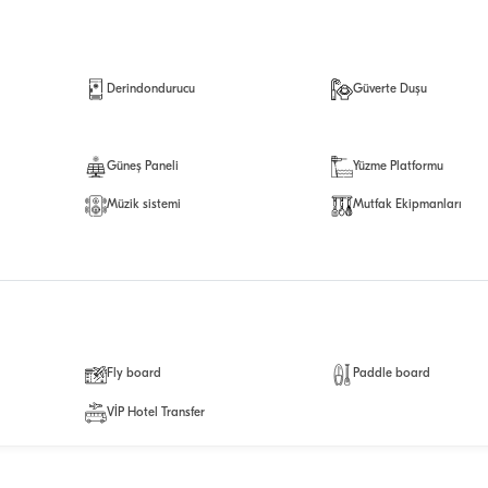
Derindondurucu
Güverte Duşu
Güneş Paneli
Yüzme Platformu
Müzik sistemi
Mutfak Ekipmanları
Fly board
Paddle board
VİP Hotel Transfer