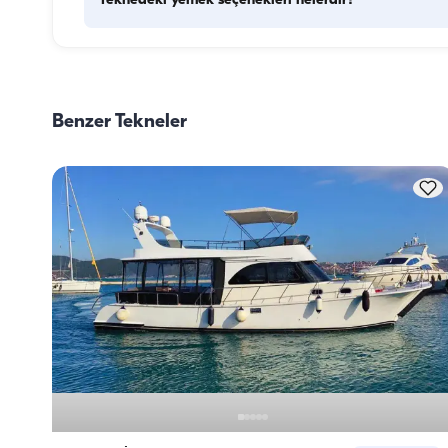
Teknedeki yemek seçenekleri nelerdir?
Teknede yemek planlaması iki temel bileşeni içerir: kuman
alışverişi ve yemek hazırlığı. Kumanya konusunda, konukla
alışverişi yapma esnekliğine sahiptirler ancak arzu ederler
Benzer Tekneler
görevi tekne personeline devredebilirler. Yemek hazırlığı 
konusunda ise, mürettebat yemek hazırlığı görevini üstlenir