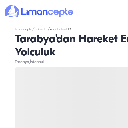
limancepte
/
tekneler
/
istanbul-ul09
Tarabya’dan Hareket E
Yolculuk
Tarabya
,İstanbul