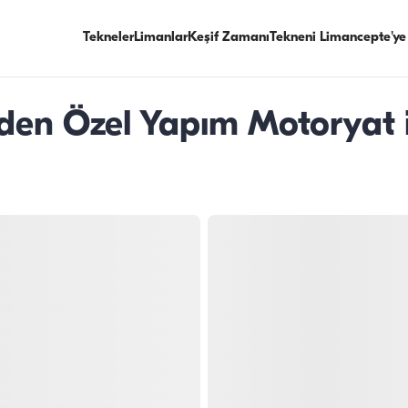
Tekneler
Limanlar
Keşif Zamanı
Tekneni Limancepte'ye
den Özel Yapım Motoryat 