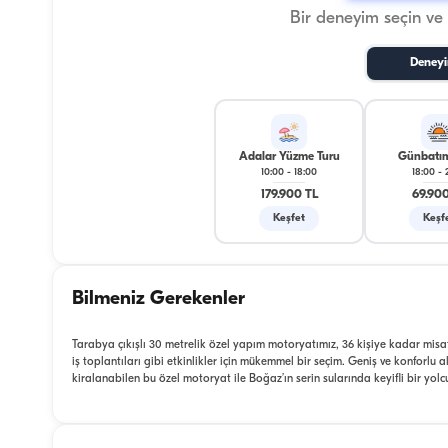
Bir deneyim seçin ve
Deneyi
Adalar Yüzme Turu
Günbatım
10:00
-
18:00
18:00
-
179.900 TL
69.900
Keşfet
Keşf
Bilmeniz Gerekenler
Tarabya çıkışlı 30 metrelik özel yapım motoryatımız, 36 kişiye kadar misafi
iş toplantıları gibi etkinlikler için mükemmel bir seçim. Geniş ve konforlu a
kiralanabilen bu özel motoryat ile Boğaz’ın serin sularında keyifli bir yo