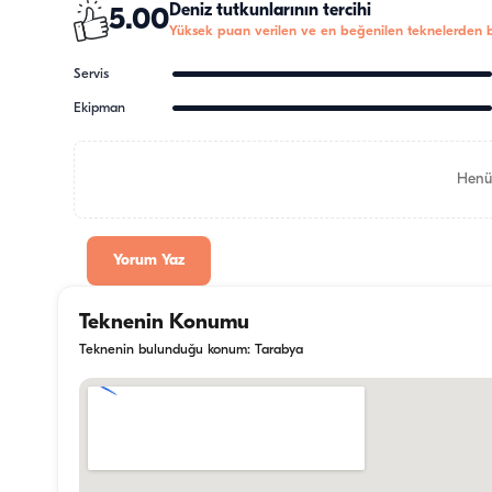
Deniz tutkunlarının tercihi
5.00
Yüksek puan verilen ve en beğenilen teknelerden bi
Servis
Ekipman
Henü
Yorum Yaz
Teknenin Konumu
Teknenin bulunduğu konum: Tarabya