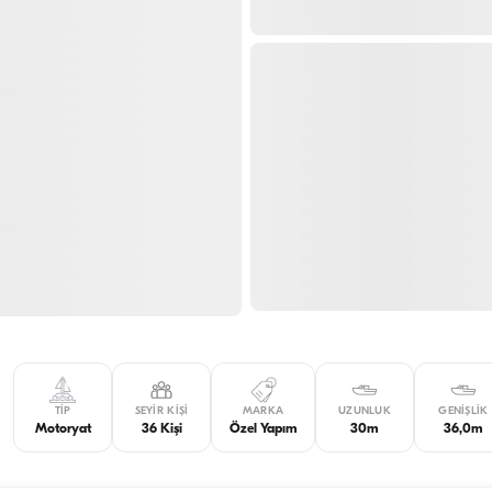
TIP
SEYIR KIŞI
MARKA
UZUNLUK
GENIŞLIK
Motoryat
36 Kişi
Özel Yapım
30m
36,0m