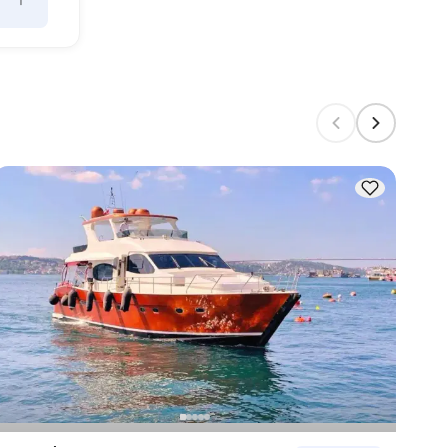
+
kaç 
. 