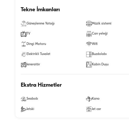
Tekne İmkanları
Güneşlenme Yatağı
Müzik sistemi
TV
Can yeleği
Dingi Motoru
Wifi
Elektrikli Tuvalet
Buzdolabı
Jeneratör
Kabin Duşu
Ekstra Hizmetler
Seabob
Kano
Jetski
Jet car